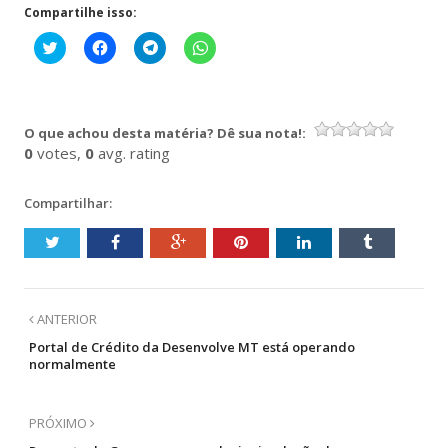
Compartilhe isso:
Clique
Clique
Clique
Clique
para
para
para
para
compartilhar
compartilhar
compartilhar
compartilhar
no
no
no
no
Twitter(abre
Facebook(abre
Telegram(abre
WhatsApp(abre
em
em
em
em
nova
nova
nova
nova
O que achou desta matéria? Dê sua nota!:
janela)
janela)
janela)
janela)
0
votes,
0
avg. rating
Compartilhar:
ANTERIOR
Portal de Crédito da Desenvolve MT está operando
normalmente
PRÓXIMO