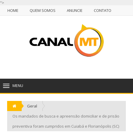
">
HOME
QUEM SOMOS
ANUNCIE
CONTATO
NULL
HOME
QUEM SOMOS
ANUNCIE
CONTATO
CUIABÁ, QUINTA-FEIRA, 06 DE AGOSTO DE 2026
MENU
TOGGLE
NAVIGATION
Geral
Os mandados de busca e apreensão domiciliar e de prisão
preventiva foram cumpridos em Cuiabá e Florianópolis (SC)