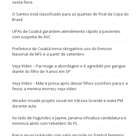
sexta-feira
O Santos está classificado para as quartas de final da Copa do
Brasil.
UPAs de Cuiabá garantem atendimento rápido a pacientes
com suspeita de AVC
Prefeitura de Cuiabá torna obrigatório uso do Emissor
Nacional de NFS-e a partir de setembro
Veja Vídeo – Pai reage a abordagem e é agredido por gangue
diante do filho de 9 anos em SP
Veja Vídeo – Mãe é presa após deixar filhos sozinhos para ir a
festa; a menina morreu; veja vídeo
Atirador invade projeto social em Várzea Grande e mata PM
durante aula
Ao lado de Fagundes e Jayme, Janaina oficializa candidatura e
minimiza atrito com ‘rebeldes’ do PL
Barça anuncia Kerolin com valor recorde no futebol feminino