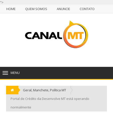
">
HOME
QUEM SOMOS
ANUNCIE
CONTATO
NULL
HOME
QUEM SOMOS
ANUNCIE
CONTATO
CUIABÁ, SEXTA-FEIRA, 07 DE AGOSTO DE 2026
MENU
TOGGLE
NAVIGATION
Geral
,
Manchete
,
Política MT
Portal de Crédito da Desenvolve MT está operando
normalmente