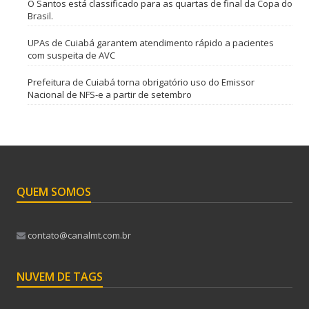
O Santos está classificado para as quartas de final da Copa do
Brasil.
UPAs de Cuiabá garantem atendimento rápido a pacientes
com suspeita de AVC
Prefeitura de Cuiabá torna obrigatório uso do Emissor
Nacional de NFS-e a partir de setembro
QUEM SOMOS
contato@canalmt.com.br
NUVEM DE TAGS