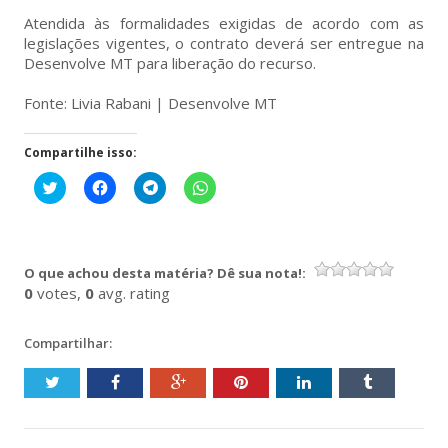
Atendida às formalidades exigidas de acordo com as
legislações vigentes, o contrato deverá ser entregue na
Desenvolve MT para liberação do recurso.
Fonte: Livia Rabani | Desenvolve MT
Compartilhe isso:
Clique
Clique
Clique
Clique
para
para
para
para
compartilhar
compartilhar
compartilhar
compartilhar
no
no
no
no
Twitter(abre
Facebook(abre
Telegram(abre
WhatsApp(abre
em
em
em
em
nova
nova
nova
nova
O que achou desta matéria? Dê sua nota!:
janela)
janela)
janela)
janela)
0
votes,
0
avg. rating
Compartilhar: