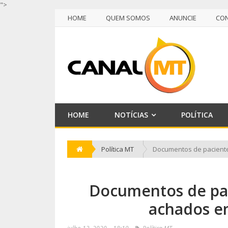
">
HOME
QUEM SOMOS
ANUNCIE
CO
NULL
HOME
QUEM SOMOS
ANUNCIE
CO
HOME
NOTÍCIAS
POLÍTICA
Política MT
Documentos de paciente
Documentos de pac
achados em