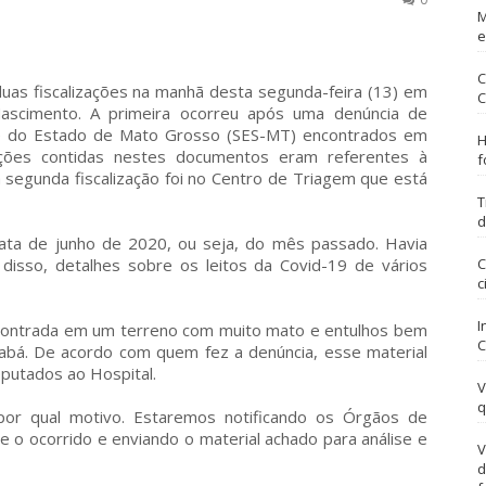
M
e
C
uas fiscalizações na manhã desta segunda-feira (13) em
C
ascimento. A primeira ocorreu após uma denúncia de
e do Estado de Mato Grosso (SES-MT) encontrados em
H
ações contidas nestes documentos eram referentes à
f
a segunda fiscalização foi no Centro de Triagem que está
T
d
ata de junho de 2020, ou seja, do mês passado. Havia
disso, detalhes sobre os leitos da Covid-19 de vários
C
c
I
contrada em um terreno com muito mato e entulhos bem
C
iabá. De acordo com quem fez a denúncia, esse material
eputados ao Hospital.
V
q
or qual motivo. Estaremos notificando os Órgãos de
re o ocorrido e enviando o material achado para análise e
V
d