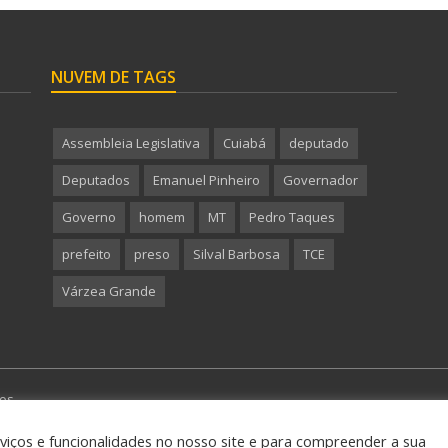
NUVEM DE TAGS
Assembleia Legislativa
Cuiabá
deputado
Deputados
Emanuel Pinheiro
Governador
Governo
homem
MT
Pedro Taques
prefeito
preso
Silval Barbosa
TCE
Várzea Grande
os.
rviços e funcionalidades no nosso site e para compreender a sua