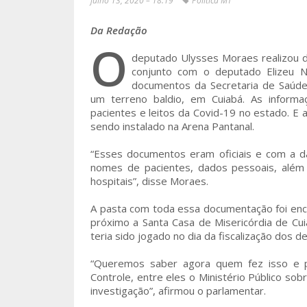
julho 13, 2020 – 18:19
Política MT
Da Redação
O
deputado Ulysses Moraes realizou d
conjunto com o deputado Elizeu N
documentos da Secretaria de Saúd
um terreno baldio, em Cuiabá. As inform
pacientes e leitos da Covid-19 no estado. E 
sendo instalado na Arena Pantanal.
“Esses documentos eram oficiais e com a d
nomes de pacientes, dados pessoais, além 
hospitais”, disse Moraes.
A pasta com toda essa documentação foi en
próximo a Santa Casa de Misericórdia de Cu
teria sido jogado no dia da fiscalização dos d
“Queremos saber agora quem fez isso e p
Controle, entre eles o Ministério Público sob
investigação”, afirmou o parlamentar.