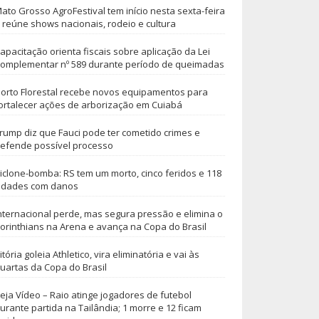
ato Grosso AgroFestival tem início nesta sexta-feira
 reúne shows nacionais, rodeio e cultura
apacitação orienta fiscais sobre aplicação da Lei
omplementar nº 589 durante período de queimadas
orto Florestal recebe novos equipamentos para
ortalecer ações de arborização em Cuiabá
rump diz que Fauci pode ter cometido crimes e
efende possível processo
iclone-bomba: RS tem um morto, cinco feridos e 118
idades com danos
nternacional perde, mas segura pressão e elimina o
orinthians na Arena e avança na Copa do Brasil
itória goleia Athletico, vira eliminatória e vai às
uartas da Copa do Brasil
eja Vídeo – Raio atinge jogadores de futebol
urante partida na Tailândia; 1 morre e 12 ficam