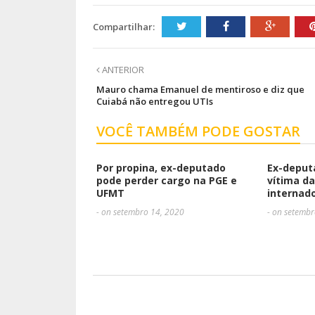
Compartilhar:
ANTERIOR
Mauro chama Emanuel de mentiroso e diz que
Cuiabá não entregou UTIs
VOCÊ TAMBÉM PODE GOSTAR
Por propina, ex-deputado
Ex-deput
pode perder cargo na PGE e
vítima da
UFMT
internad
- on setembro 14, 2020
- on setemb
DEIXE UMA RESPOSTA