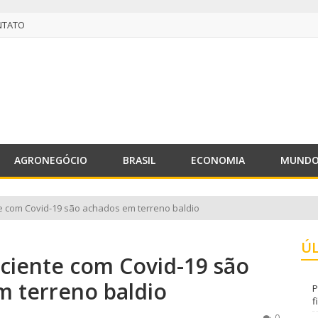
NTATO
NTATO
AGRONEGÓCIO
BRASIL
ECONOMIA
MUND
 com Covid-19 são achados em terreno baldio
Ú
iente com Covid-19 são
 terreno baldio
P
f
0