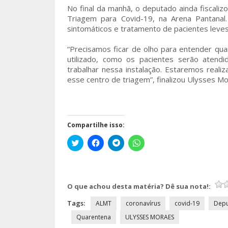
No final da manhã, o deputado ainda fiscali
Triagem para Covid-19, na Arena Pantanal
sintomáticos e tratamento de pacientes leves
“Precisamos ficar de olho para entender qua
utilizado, como os pacientes serão atend
trabalhar nessa instalação. Estaremos reali
esse centro de triagem”, finalizou Ulysses Mo
Compartilhe isso:
Clique
Clique
Clique
Clique
para
para
para
para
compartilhar
compartilhar
compartilhar
compartilhar
no
no
no
no
Twitter(abre
Facebook(abre
Telegram(abre
WhatsApp(abre
em
em
em
em
nova
nova
nova
nova
O que achou desta matéria? Dê sua nota!:
janela)
janela)
janela)
janela)
Tags:
ALMT
coronavírus
covid-19
Dep
Quarentena
ULYSSES MORAES