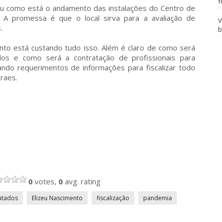
f
zou como está o andamento das instalações do Centro de
. A promessa é que o local sirva para a avaliação de
V
.
b
nto está custando tudo isso. Além é claro de como será
idos e como será a contratação de profissionais para
zando requerimentos de informações para fiscalizar todo
raes.
0
votes,
0
avg. rating
utados
Elizeu Nascimento
fiscalização
pandemia