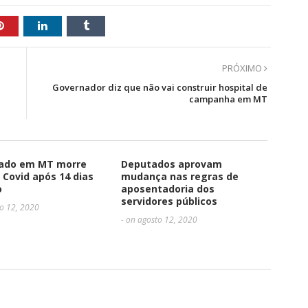
PRÓXIMO
Governador diz que não vai construir hospital de
campanha em MT
ado em MT morre
Deputados aprovam
 Covid após 14 dias
mudança nas regras de
o
aposentadoria dos
servidores públicos
ro 12, 2020
- on agosto 12, 2020