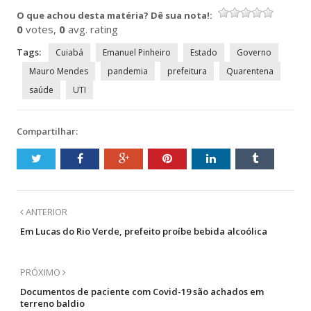
nova
nova
nova
nova
O que achou desta matéria? Dê sua nota!:
janela)
janela)
janela)
janela)
0
votes,
0
avg. rating
Tags:
Cuiabá
Emanuel Pinheiro
Estado
Governo
Mauro Mendes
pandemia
prefeitura
Quarentena
saúde
UTI
Compartilhar:
ANTERIOR
Em Lucas do Rio Verde, prefeito proíbe bebida alcoólica
PRÓXIMO
Documentos de paciente com Covid-19 são achados em
terreno baldio