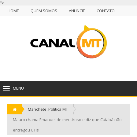
">
HOME
QUEM SOMOS
ANUNCIE
CONTATO
NULL
HOME
QUEM SOMOS
ANUNCIE
CONTATO
CUIABÁ, SEXTA-FEIRA, 07 DE AGOSTO DE 2026
MENU
TOGGLE
NAVIGATION
Manchete
,
Política MT
Mauro chama Emanuel de mentiroso e diz que Cuiabá não
entregou UTIs