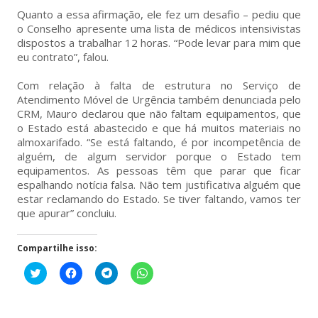
Quanto a essa afirmação, ele fez um desafio – pediu que
o Conselho apresente uma lista de médicos intensivistas
dispostos a trabalhar 12 horas. “Pode levar para mim que
eu contrato”, falou.
Com relação à falta de estrutura no Serviço de
Atendimento Móvel de Urgência também denunciada pelo
CRM, Mauro declarou que não faltam equipamentos, que
o Estado está abastecido e que há muitos materiais no
almoxarifado. “Se está faltando, é por incompetência de
alguém, de algum servidor porque o Estado tem
equipamentos. As pessoas têm que parar que ficar
espalhando notícia falsa. Não tem justificativa alguém que
estar reclamando do Estado. Se tiver faltando, vamos ter
que apurar” concluiu.
Compartilhe isso:
Clique
Clique
Clique
Clique
para
para
para
para
compartilhar
compartilhar
compartilhar
compartilhar
no
no
no
no
Twitter(abre
Facebook(abre
Telegram(abre
WhatsApp(abre
em
em
em
em