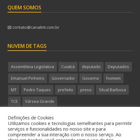
QUEM SOMOS
contato@canalmt.com.br
NUVEM DE TAGS
Assembleia Legislativa
Cuiabá
deputado
Deputados
Emanuel Pinheiro
Governador
Governo
homem
MT
Pedro Taques
prefeito
preso
Silval Barbosa
TCE
Várzea Grande
Definições de Cookies
Utilizamos cookies e tecnologias semelhantes para permitir
serviços e funcionalidades no nosso site e para
compreender a sua interação com o nosso serviço. Ao
Copyright 2015 CanalMT - Todos os direitos reservados.