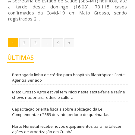
A Secretaria de Estado de Saúde (SES-MT) notificou, até
a tarde deste domingo (16.08), 73.115 casos
confirmados da Covid-19 em Mato Grosso, sendo
registrados 2…
1
2
3
…
9
»
ÚLTIMAS
Prorrogada linha de crédito para hospitais filantrópicos Fonte:
Agência Senado
Mato Grosso AgroFestival tem início nesta sexta-feira e reúne
shows nacionais, rodeio e cultura
Capacitação orienta fiscais sobre aplicação da Lei
Complementar nº 589 durante período de queimadas
Horto Florestal recebe novos equipamentos para fortalecer
ações de arborização em Cuiabá