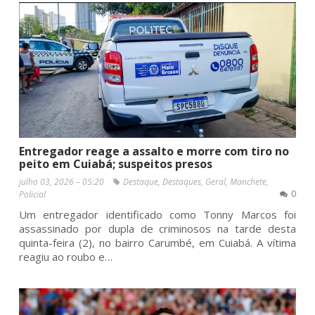
Entregador reage a assalto e morre com tiro no
peito em Cuiabá; suspeitos presos
julho 03, 2026 – 05:20
Destaque
,
Destaques
,
Geral
,
Manchete
,
0
Policial
Um entregador identificado como Tonny Marcos foi
assassinado por dupla de criminosos na tarde desta
quinta-feira (2), no bairro Carumbé, em Cuiabá. A vítima
reagiu ao roubo e…