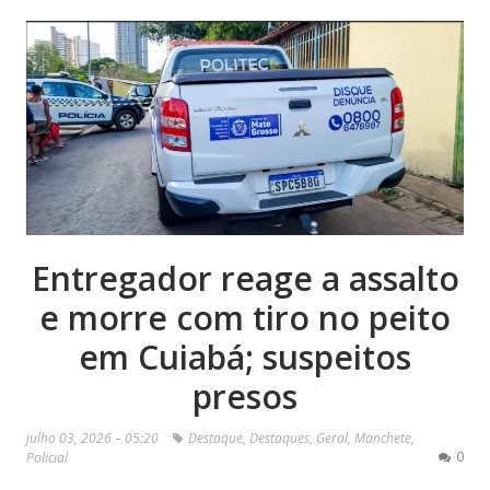
Entregador reage a assalto
e morre com tiro no peito
em Cuiabá; suspeitos
presos
julho 03, 2026 – 05:20
Destaque
,
Destaques
,
Geral
,
Manchete
,
0
Policial