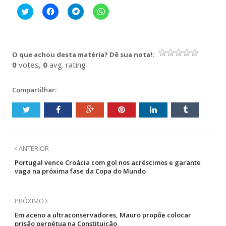
Clique
Clique
Clique
Clique
para
para
para
para
compartilhar
compartilhar
compartilhar
compartilhar
no
no
no
no
Twitter(abre
Facebook(abre
Telegram(abre
WhatsApp(abre
em
em
em
em
nova
nova
nova
nova
O que achou desta matéria? Dê sua nota!:
janela)
janela)
janela)
janela)
0
votes,
0
avg. rating
Compartilhar:
ANTERIOR
Portugal vence Croácia com gol nos acréscimos e garante
vaga na próxima fase da Copa do Mundo
PRÓXIMO
Em aceno a ultraconservadores, Mauro propõe colocar
prisão perpétua na Constituição