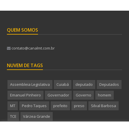
QUEM SOMOS
contato@canalmt.com.br
NUVEM DE TAGS
Assembleia Legislativa
Cuiabá
deputado
Deputados
Emanuel Pinheiro
Governador
Governo
homem
MT
Pedro Taques
prefeito
preso
Silval Barbosa
TCE
Várzea Grande