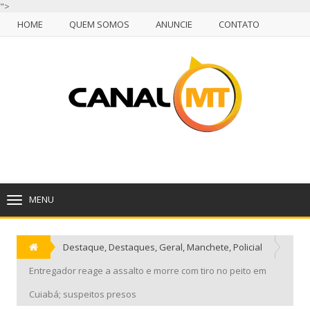
">
HOME
QUEM SOMOS
ANUNCIE
CONTATO
NULL
HOME
QUEM SOMOS
ANUNCIE
CONTATO
CUIABÁ, SEGUNDA-FEIRA, 10 DE AGOSTO DE 2026
MENU
TOGGLE
NAVIGATION
Destaque
,
Destaques
,
Geral
,
Manchete
,
Policial
Entregador reage a assalto e morre com tiro no peito em
Cuiabá; suspeitos presos