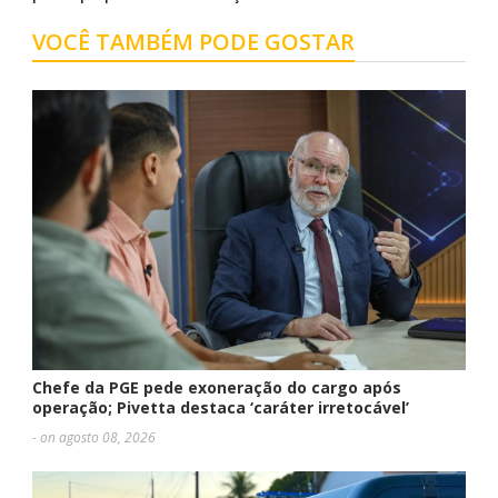
VOCÊ TAMBÉM PODE GOSTAR
Chefe da PGE pede exoneração do cargo após
operação; Pivetta destaca ‘caráter irretocável’
- on agosto 08, 2026