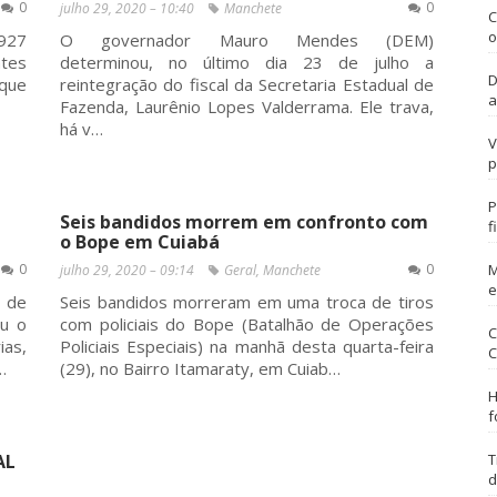
0
0
julho 29, 2020 – 10:40
Manchete
C
o
927
O governador Mauro Mendes (DEM)
ntes
determinou, no último dia 23 de julho a
D
 que
reintegração do fiscal da Secretaria Estadual de
a
Fazenda, Laurênio Lopes Valderrama. Ele trava,
há v…
V
p
P
Seis bandidos morrem em confronto com
f
o Bope em Cuiabá
0
0
M
julho 29, 2020 – 09:14
Geral
,
Manchete
e
l de
Seis bandidos morreram em uma troca de tiros
ou o
com policiais do Bope (Batalhão de Operações
C
as,
Policiais Especiais) na manhã desta quarta-feira
C
…
(29), no Bairro Itamaraty, em Cuiab…
H
f
AL
T
d