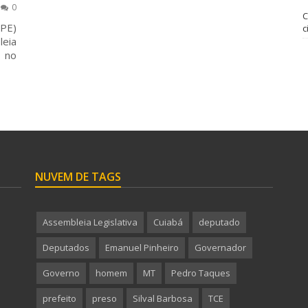
0
C
MPE)
c
eia
e no
NUVEM DE TAGS
Assembleia Legislativa
Cuiabá
deputado
Deputados
Emanuel Pinheiro
Governador
Governo
homem
MT
Pedro Taques
prefeito
preso
Silval Barbosa
TCE