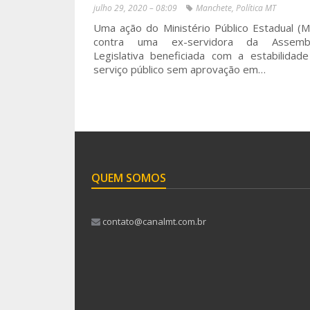
julho 29, 2020 – 08:09
Manchete
,
Política MT
Uma ação do Ministério Público Estadual (
contra uma ex-servidora da Assembl
Legislativa beneficiada com a estabilidad
serviço público sem aprovação em…
QUEM SOMOS
contato@canalmt.com.br