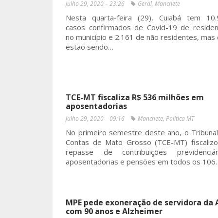
julho 29, 2020 – 23:26
Geral
,
Manchete
Nesta quarta-feira (29), Cuiabá tem 10.
casos confirmados de Covid-19 de reside
no município e 2.161 de não residentes, mas
estão sendo…
TCE-MT fiscaliza R$ 536 milhões em
aposentadorias
julho 29, 2020 – 09:16
Manchete
,
Política MT
No primeiro semestre deste ano, o Tribuna
Contas de Mato Grosso (TCE-MT) fiscaliz
repasse de contribuições previdenciári
aposentadorias e pensões em todos os 106
MPE pede exoneração de servidora da 
com 90 anos e Alzheimer