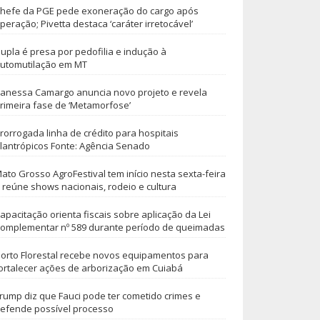
hefe da PGE pede exoneração do cargo após
peração; Pivetta destaca ‘caráter irretocável’
upla é presa por pedofilia e indução à
utomutilação em MT
anessa Camargo anuncia novo projeto e revela
rimeira fase de ‘Metamorfose’
rorrogada linha de crédito para hospitais
ilantrópicos Fonte: Agência Senado
ato Grosso AgroFestival tem início nesta sexta-feira
 reúne shows nacionais, rodeio e cultura
apacitação orienta fiscais sobre aplicação da Lei
omplementar nº 589 durante período de queimadas
orto Florestal recebe novos equipamentos para
ortalecer ações de arborização em Cuiabá
rump diz que Fauci pode ter cometido crimes e
efende possível processo