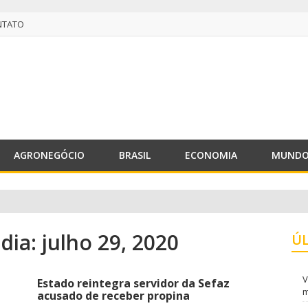
NTATO
NTATO
AGRONEGÓCIO
BRASIL
ECONOMIA
MUND
dia: julho 29, 2020
Ú
V
Estado reintegra servidor da Sefaz
m
acusado de receber propina