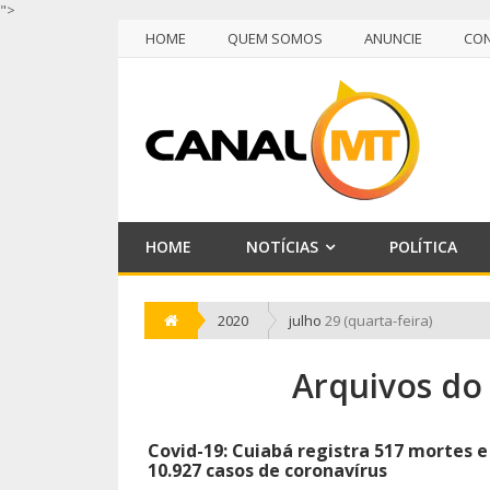
">
HOME
QUEM SOMOS
ANUNCIE
CO
NULL
HOME
QUEM SOMOS
ANUNCIE
CO
HOME
NOTÍCIAS
POLÍTICA
2020
julho
29 (quarta-feira)
Arquivos do 
Covid-19: Cuiabá registra 517 mortes e
10.927 casos de coronavírus