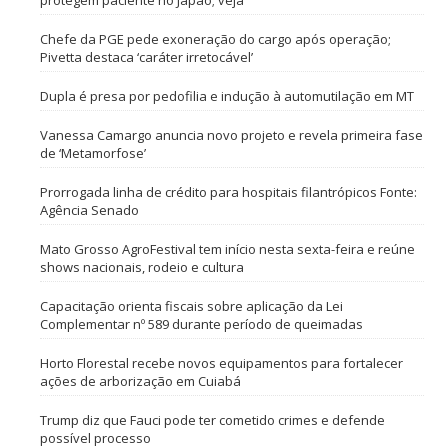
protegem paciente no Japão; veja
Chefe da PGE pede exoneração do cargo após operação;
Pivetta destaca ‘caráter irretocável’
Dupla é presa por pedofilia e indução à automutilação em MT
Vanessa Camargo anuncia novo projeto e revela primeira fase
de ‘Metamorfose’
Prorrogada linha de crédito para hospitais filantrópicos Fonte:
Agência Senado
Mato Grosso AgroFestival tem início nesta sexta-feira e reúne
shows nacionais, rodeio e cultura
Capacitação orienta fiscais sobre aplicação da Lei
Complementar nº 589 durante período de queimadas
Horto Florestal recebe novos equipamentos para fortalecer
ações de arborização em Cuiabá
Trump diz que Fauci pode ter cometido crimes e defende
possível processo