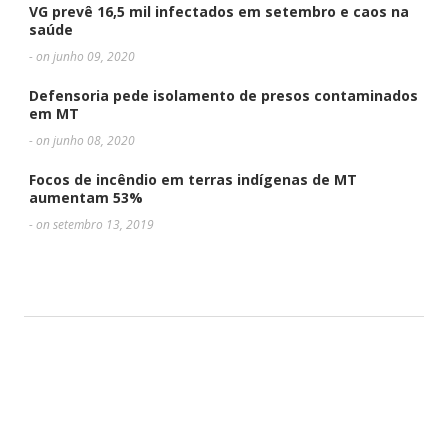
VG prevê 16,5 mil infectados em setembro e caos na
saúde
- on junho 09, 2020
Defensoria pede isolamento de presos contaminados
em MT
- on junho 08, 2020
Focos de incêndio em terras indígenas de MT
aumentam 53%
- on setembro 13, 2019
DEIXE UMA RESPOSTA