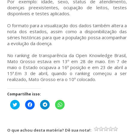
Por exemplo: idade, sexo, status de atendimento,
doenças preexistentes, ocupação de leitos, testes
disponíveis e testes aplicados.
O formato para a visualização dos dados também altera a
nota dos estados, assim como a disponibilização das
séries históricas para que a população possa acompanhar
a evolução da doença.
No ranking de transparência da Open Knowledge Brasil,
Mato Grosso estava em 13º em 28 de maio. Em 7 de
maio o Estado ocupava a 16ª posição e em 23 de abril a
15ª.Em 3 de abril, quando o ranking começou a ser
realizado, Mato Grosso era o 10º colocado.
Compartilhe isso:
Clique
Clique
Clique
Clique
para
para
para
para
compartilhar
compartilhar
compartilhar
compartilhar
no
no
no
no
Twitter(abre
Facebook(abre
Telegram(abre
WhatsApp(abre
em
em
em
em
nova
nova
nova
nova
O que achou desta matéria? Dê sua nota!:
janela)
janela)
janela)
janela)