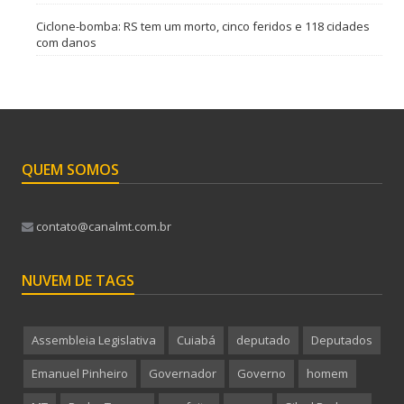
Ciclone-bomba: RS tem um morto, cinco feridos e 118 cidades
com danos
QUEM SOMOS
contato@canalmt.com.br
NUVEM DE TAGS
Assembleia Legislativa
Cuiabá
deputado
Deputados
Emanuel Pinheiro
Governador
Governo
homem