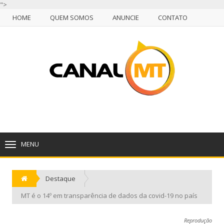
">
HOME
QUEM SOMOS
ANUNCIE
CONTATO
NULL
HOME
QUEM SOMOS
ANUNCIE
CONTATO
CUIABÁ, SÁBADO, 08 DE AGOSTO DE 2026
MENU
TOGGLE
NAVIGATION
Destaque
MT é o 14º em transparência de dados da covid-19 no país
Reprodução