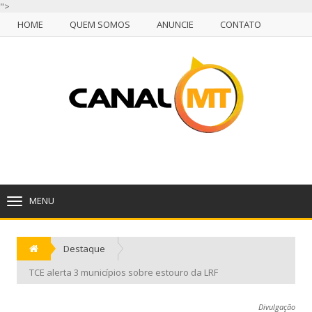
">
HOME
QUEM SOMOS
ANUNCIE
CONTATO
NULL
HOME
QUEM SOMOS
ANUNCIE
CONTATO
CUIABÁ, SEGUNDA-FEIRA, 10 DE AGOSTO DE 2026
MENU
TOGGLE
NAVIGATION
Destaque
TCE alerta 3 municípios sobre estouro da LRF
Divulgação