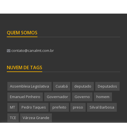
QUEM SOMOS
contato@canalmt.com.br
NUVEM DE TAGS
Assembleia Legislativa
Cuiabá
deputado
Deputados
Emanuel Pinheiro
Governador
Governo
homem
MT
Pedro Taques
prefeito
preso
Silval Barbosa
TCE
Várzea Grande