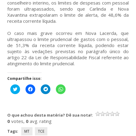
conselheiro interino, os limites de despesas com pessoal
foram ultrapassados, sendo que Carlinda e Nova
Xavantina extrapolaram o limite de alerta, de 48,6% da
receita corrente líquida.
O caso mais grave ocorreu em Nova Lacerda, que
ultrapassou o limite prudencial de gastos com o pessoal,
de 51,3% da receita corrente líquida, podendo estar
sujeito às vedações previstas no parágrafo único do
artigo 22 da Lei de Responsabilidade Fiscal referente ao
atingimento do limite prudencial.
Compartilhe isso:
Clique
Clique
Clique
Clique
para
para
para
para
compartilhar
compartilhar
compartilhar
compartilhar
no
no
no
no
Twitter(abre
Facebook(abre
Telegram(abre
WhatsApp(abre
em
em
em
em
nova
nova
nova
nova
O que achou desta matéria? Dê sua nota!:
janela)
janela)
janela)
janela)
0
votes,
0
avg. rating
Tags:
MT
TCE