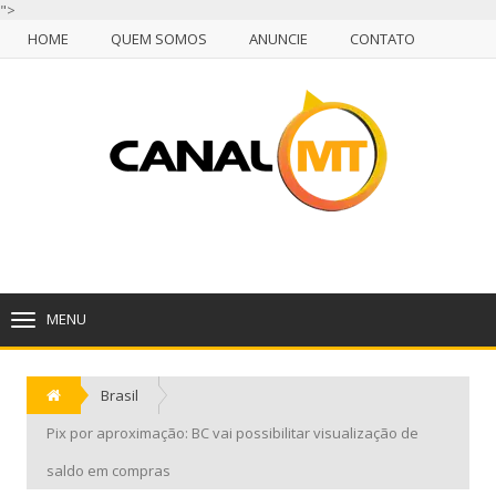
">
HOME
QUEM SOMOS
ANUNCIE
CONTATO
NULL
HOME
QUEM SOMOS
ANUNCIE
CONTATO
CUIABÁ, SEGUNDA-FEIRA, 10 DE AGOSTO DE 2026
MENU
TOGGLE
NAVIGATION
Brasil
Pix por aproximação: BC vai possibilitar visualização de
saldo em compras