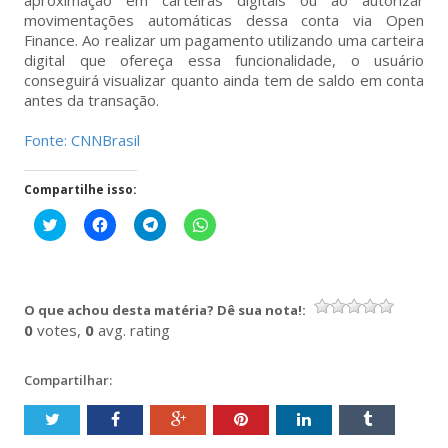
movimentações automáticas dessa conta via Open
Finance. Ao realizar um pagamento utilizando uma carteira
digital que ofereça essa funcionalidade, o usuário
conseguirá visualizar quanto ainda tem de saldo em conta
antes da transação.
Fonte: CNNBrasil
Compartilhe isso:
Clique
Clique
Clique
Clique
para
para
para
para
compartilhar
compartilhar
compartilhar
compartilhar
no
no
no
no
Twitter(abre
Facebook(abre
Telegram(abre
WhatsApp(abre
em
em
em
em
nova
nova
nova
nova
O que achou desta matéria? Dê sua nota!:
janela)
janela)
janela)
janela)
0
votes,
0
avg. rating
Compartilhar: