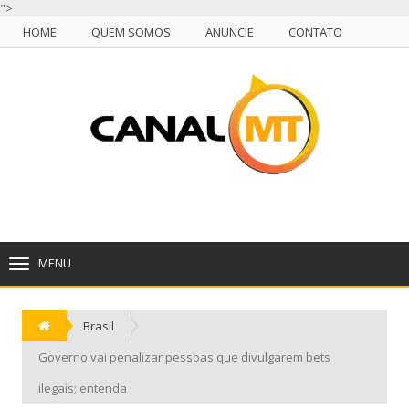
">
HOME
QUEM SOMOS
ANUNCIE
CONTATO
NULL
HOME
QUEM SOMOS
ANUNCIE
CONTATO
CUIABÁ, DOMINGO, 09 DE AGOSTO DE 2026
MENU
TOGGLE
NAVIGATION
Brasil
Governo vai penalizar pessoas que divulgarem bets
ilegais; entenda