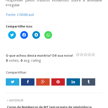
irregular.
Fonte: CNNBrasil
Compartilhe isso:
Clique
Clique
Clique
Clique
para
para
para
para
compartilhar
compartilhar
compartilhar
compartilhar
no
no
no
no
Twitter(abre
Facebook(abre
Telegram(abre
WhatsApp(abre
em
em
em
em
nova
nova
nova
nova
O que achou desta matéria? Dê sua nota!:
janela)
janela)
janela)
janela)
0
votes,
0
avg. rating
Compartilhar:
ANTERIOR
Corpo de Bombeiros de MT tem projeto de inteligência