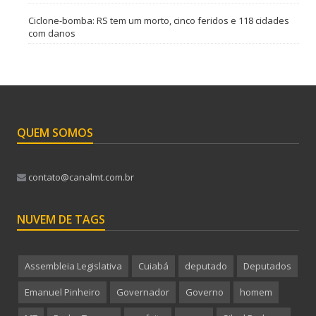
Ciclone-bomba: RS tem um morto, cinco feridos e 118 cidades
com danos
QUEM SOMOS
contato@canalmt.com.br
NUVEM DE TAGS
Assembleia Legislativa
Cuiabá
deputado
Deputados
Emanuel Pinheiro
Governador
Governo
homem