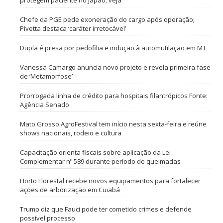
protegem paciente no Japão; veja
Chefe da PGE pede exoneração do cargo após operação;
Pivetta destaca ‘caráter irretocável’
Dupla é presa por pedofilia e indução à automutilação em MT
Vanessa Camargo anuncia novo projeto e revela primeira fase
de ‘Metamorfose’
Prorrogada linha de crédito para hospitais filantrópicos Fonte:
Agência Senado
Mato Grosso AgroFestival tem início nesta sexta-feira e reúne
shows nacionais, rodeio e cultura
Capacitação orienta fiscais sobre aplicação da Lei
Complementar nº 589 durante período de queimadas
Horto Florestal recebe novos equipamentos para fortalecer
ações de arborização em Cuiabá
Trump diz que Fauci pode ter cometido crimes e defende
possível processo