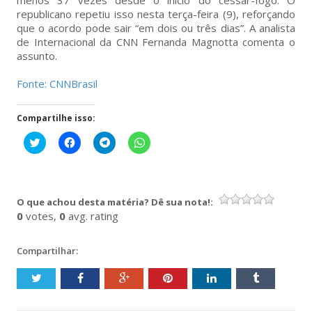
republicano repetiu isso nesta terça-feira (9), reforçando
que o acordo pode sair “em dois ou três dias”. A analista
de Internacional da CNN Fernanda Magnotta comenta o
assunto.
Fonte: CNNBrasil
Compartilhe isso:
Clique
Clique
Clique
Clique
para
para
para
para
compartilhar
compartilhar
compartilhar
compartilhar
no
no
no
no
Twitter(abre
Facebook(abre
Telegram(abre
WhatsApp(abre
em
em
em
em
nova
nova
nova
nova
O que achou desta matéria? Dê sua nota!:
janela)
janela)
janela)
janela)
0
votes,
0
avg. rating
Compartilhar: