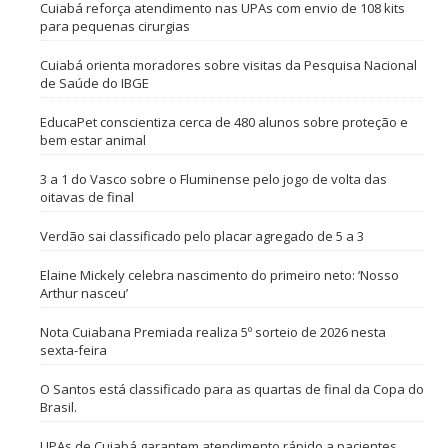
Cuiabá reforça atendimento nas UPAs com envio de 108 kits
para pequenas cirurgias
Cuiabá orienta moradores sobre visitas da Pesquisa Nacional
de Saúde do IBGE
EducaPet conscientiza cerca de 480 alunos sobre proteção e
bem estar animal
3 a 1 do Vasco sobre o Fluminense pelo jogo de volta das
oitavas de final
Verdão sai classificado pelo placar agregado de 5 a 3
Elaine Mickely celebra nascimento do primeiro neto: ‘Nosso
Arthur nasceu’
Nota Cuiabana Premiada realiza 5º sorteio de 2026 nesta
sexta-feira
O Santos está classificado para as quartas de final da Copa do
Brasil.
UPAs de Cuiabá garantem atendimento rápido a pacientes