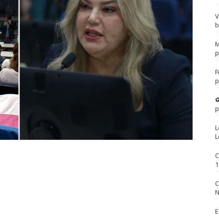
V
b
M
p
F
p
⚽
p
L
L
C
1
C
N
E