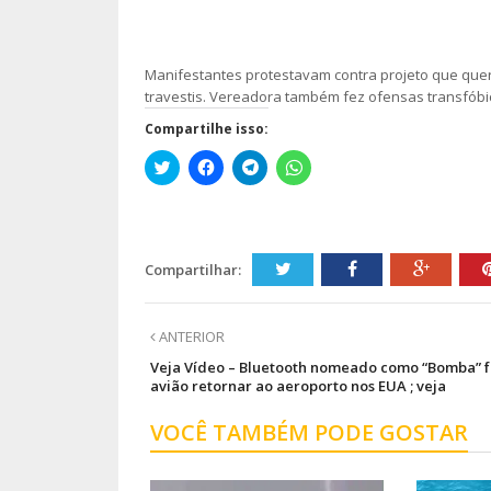
Manifestantes protestavam contra projeto que quer
travestis. Vereadora também fez ofensas transfóbi
Compartilhe isso:
Clique
Clique
Clique
Clique
para
para
para
para
compartilhar
compartilhar
compartilhar
compartilhar
no
no
no
no
Twitter(abre
Facebook(abre
Telegram(abre
WhatsApp(abre
em
em
em
em
nova
nova
nova
nova
janela)
janela)
janela)
janela)
Compartilhar:
ANTERIOR
Veja Vídeo – Bluetooth nomeado como “Bomba” 
avião retornar ao aeroporto nos EUA ; veja
VOCÊ TAMBÉM PODE GOSTAR