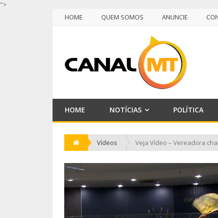
">
HOME
QUEM SOMOS
ANUNCIE
CO
NULL
HOME
QUEM SOMOS
ANUNCIE
CO
HOME
NOTÍCIAS
POLÍTICA
Vídeos
Veja Vídeo – Vereadora cham