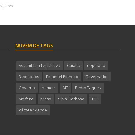
07, 2026
NUVEM DE TAGS
Assembleia Legislativa
Cuiabá
deputado
Deputados
Emanuel Pinheiro
Governador
Governo
homem
MT
Pedro Taques
prefeito
preso
Silval Barbosa
TCE
Várzea Grande