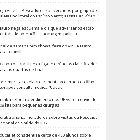
eja Vídeo – Pescadores são cercados por grupo de
aleias no litoral do Espírito Santo; assista ao vídeo
auro nega esquema e diz que adversários estão
or trás de operação; ‘sacanagem política’
inal de semana tem shows, feira do vinil e teatro
ara a família
 Copa do Brasil pega fogo e define os classificados
ara as quartas de final
ore Improta revela crescimento acelerado do filho
evi após consulta médica: ‘Uauuu’
uiabá reforça atendimento nas UPAs com envio de
08 kits para pequenas cirurgias
uiabá orienta moradores sobre visitas da Pesquisa
acional de Saúde do IBGE
ducaPet conscientiza cerca de 480 alunos sobre