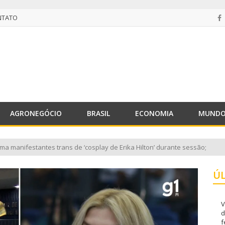
NTATO
NTATO
AGRONEGÓCIO
BRASIL
ECONOMIA
MUND
a manifestantes trans de ‘cosplay de Erika Hilton’ durante sessão;
Ú
V
d
f