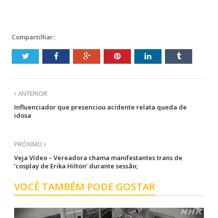
compartilhar
compartilhar
compartilhar
compartilhar
no
no
no
no
Twitter(abre
Facebook(abre
Telegram(abre
WhatsApp(abre
em
em
em
em
nova
nova
nova
nova
janela)
janela)
janela)
janela)
Compartilhar:
ANTERIOR
Influenciador que presenciou acidente relata queda de
idosa
PRÓXIMO
Veja Vídeo – Vereadora chama manifestantes trans de
‘cosplay de Erika Hilton’ durante sessão;
VOCÊ TAMBÉM PODE GOSTAR