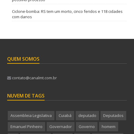
Ciclone-bomba: RS tem um morto, cinco feridos e 118 cidades
com danos
QUEM SOMOS
contato@canalmt.com.br
NUVEM DE TAGS
Assembleia Legislativa
Cuiabá
deputado
Deputados
Emanuel Pinheiro
Governador
Governo
homem