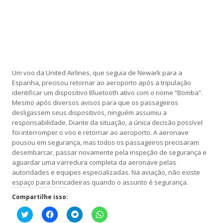
Um voo da United Airlines, que seguia de Newark para a
Espanha, precisou retornar ao aeroporto após a tripulação
identificar um dispositivo Bluetooth ativo com o nome “Bomba”.
Mesmo após diversos avisos para que os passageiros
desligassem seus dispositivos, ninguém assumiu a
responsabilidade. Diante da situação, a única decisão possível
foi interromper o voo e retornar ao aeroporto. A aeronave
pousou em segurança, mas todos os passageiros precisaram
desembarcar, passar novamente pela inspeção de segurança e
aguardar uma varredura completa da aeronave pelas
autoridades e equipes especializadas. Na aviação, não existe
espaço para brincadeiras quando o assunto é segurança.
Compartilhe isso:
Clique
Clique
Clique
Clique
para
para
para
para