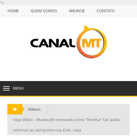
">
HOME
QUEM SOMOS
ANUNCIE
CONTATO
NULL
HOME
QUEM SOMOS
ANUNCIE
CONTATO
CUIABÁ, SÁBADO, 08 DE AGOSTO DE 2026
MENU
TOGGLE
NAVIGATION
Vídeos
Veja Vídeo – Bluetooth nomeado como “Bomba” faz avião
retornar ao aeroporto nos EUA ; veja