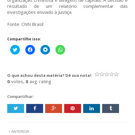
resultado de um relatório complementar das
investigações enviado à Justiça.
Fonte: CNN Brasil
Compartilhe isso:
Clique
Clique
Clique
Clique
para
para
para
para
compartilhar
compartilhar
compartilhar
compartilhar
no
no
no
no
Twitter(abre
Facebook(abre
Telegram(abre
WhatsApp(abre
em
em
em
em
nova
nova
nova
nova
O que achou desta matéria? Dê sua nota!:
janela)
janela)
janela)
janela)
0
votes,
0
avg. rating
Compartilhar:
ANTERIOR