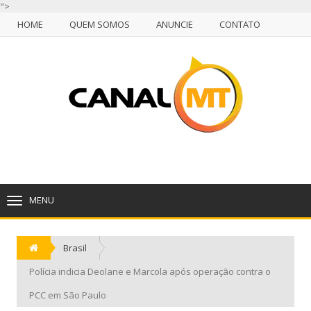
">
HOME
QUEM SOMOS
ANUNCIE
CONTATO
NULL
HOME
QUEM SOMOS
ANUNCIE
CONTATO
CUIABÁ, QUINTA-FEIRA, 06 DE AGOSTO DE 2026
MENU
TOGGLE
NAVIGATION
Brasil
Polícia indicia Deolane e Marcola após operação contra o
PCC em São Paulo