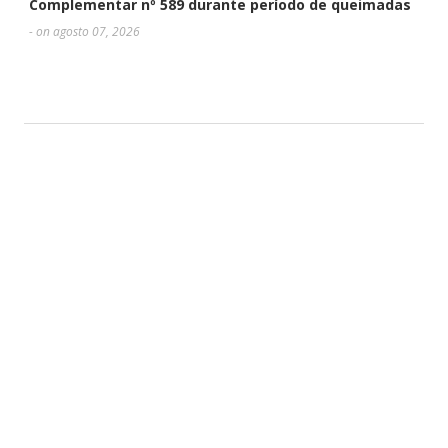
Complementar nº 589 durante período de queimadas
- on agosto 07, 2026
DEIXE UMA RESPOSTA