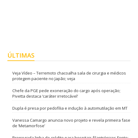
ÚLTIMAS
Veja Vídeo – Terremoto chacoalha sala de cirurgia e médicos
protegem paciente no Japão; veja
Chefe da PGE pede exoneração do cargo após operação;
Pivetta destaca ‘caráter irretocável’
Dupla é presa por pedofilia e indução à automutilação em MT
Vanessa Camargo anuncia novo projeto e revela primeira fase
de ‘Metamorfose’
Prorrogada linha de crédito para hospitais filantrópicos Fonte: