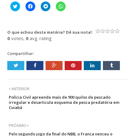
Clique
Clique
Clique
Clique
para
para
para
para
compartilhar
compartilhar
compartilhar
compartilhar
no
no
no
no
Twitter(abre
Facebook(abre
Telegram(abre
WhatsApp(abre
em
em
em
em
nova
nova
nova
nova
O que achou desta matéria? Dê sua nota!:
janela)
janela)
janela)
janela)
0
votes,
0
avg. rating
Compartilhar:
ANTERIOR
Polícia Civil apreende mais de 900 quilos de pescado
irregular e desarticula esquema de pesca predatória em
Cuiabá
PRÓXIMO
Pelo segundo jogo da final do NBB, o Franca venceu o