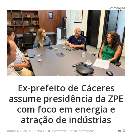
Reprodução
Ex-prefeito de Cáceres
assume presidência da ZPE
com foco em energia e
atração de indústrias
0
junho 03, 2026 – 10:43
Destaque
,
Geral
,
Manchete