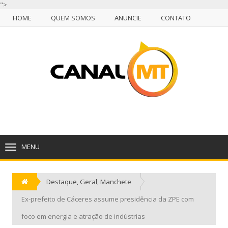
">
HOME
QUEM SOMOS
ANUNCIE
CONTATO
NULL
HOME
QUEM SOMOS
ANUNCIE
CONTATO
CUIABÁ, DOMINGO, 09 DE AGOSTO DE 2026
MENU
TOGGLE
NAVIGATION
Destaque
,
Geral
,
Manchete
Ex-prefeito de Cáceres assume presidência da ZPE com
foco em energia e atração de indústrias