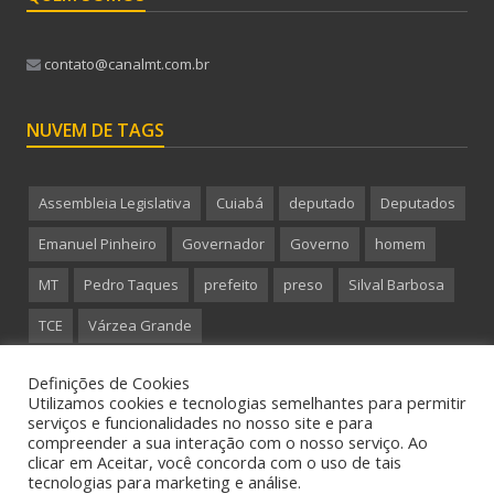
contato@canalmt.com.br
NUVEM DE TAGS
Assembleia Legislativa
Cuiabá
deputado
Deputados
Emanuel Pinheiro
Governador
Governo
homem
MT
Pedro Taques
prefeito
preso
Silval Barbosa
TCE
Várzea Grande
Definições de Cookies
Utilizamos cookies e tecnologias semelhantes para permitir
serviços e funcionalidades no nosso site e para
compreender a sua interação com o nosso serviço. Ao
Copyright 2015 CanalMT - Todos os direitos reservados.
clicar em Aceitar, você concorda com o uso de tais
tecnologias para marketing e análise.