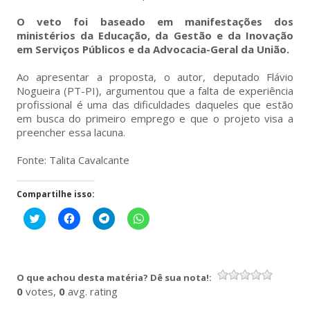
O veto foi baseado em manifestações dos
ministérios da Educação, da Gestão e da Inovação
em Serviços Públicos e da Advocacia-Geral da União.
Ao apresentar a proposta, o autor, deputado Flávio
Nogueira (PT-PI), argumentou que a falta de experiência
profissional é uma das dificuldades daqueles que estão
em busca do primeiro emprego e que o projeto visa a
preencher essa lacuna.
Fonte: Talita Cavalcante
Compartilhe isso:
Clique
Clique
Clique
Clique
para
para
para
para
compartilhar
compartilhar
compartilhar
compartilhar
no
no
no
no
Twitter(abre
Facebook(abre
Telegram(abre
WhatsApp(abre
em
em
em
em
nova
nova
nova
nova
O que achou desta matéria? Dê sua nota!:
janela)
janela)
janela)
janela)
0
votes,
0
avg. rating