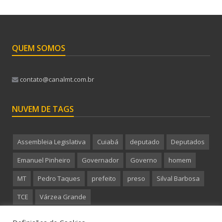
QUEM SOMOS
contato@canalmt.com.br
NUVEM DE TAGS
Assembleia Legislativa
Cuiabá
deputado
Deputados
Emanuel Pinheiro
Governador
Governo
homem
MT
Pedro Taques
prefeito
preso
Silval Barbosa
TCE
Várzea Grande