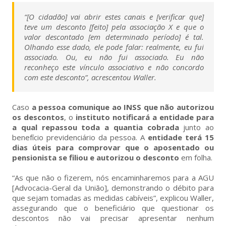
“[O cidadão] vai abrir estes canais e [verificar que]
teve um desconto [feito] pela associação X e que o
valor descontado [em determinado período] é tal.
Olhando esse dado, ele pode falar: realmente, eu fui
associado. Ou, eu não fui associado. Eu não
reconheço este vínculo associativo e não concordo
com este desconto”, acrescentou Waller.
Caso
a pessoa comunique ao INSS que não autorizou
os descontos
, o
instituto notificará a entidade para
a qual repassou toda a quantia cobrada
junto ao
benefício previdenciário da pessoa. A
entidade terá 15
dias úteis para comprovar que o aposentado ou
pensionista se filiou e autorizou o desconto
em folha.
“As que não o fizerem, nós encaminharemos para a AGU
[Advocacia-Geral da União], demonstrando o débito para
que sejam tomadas as medidas cabíveis”, explicou Waller,
assegurando que o beneficiário que questionar os
descontos não vai precisar apresentar nenhum