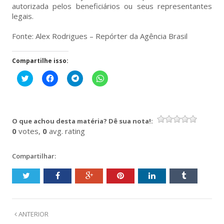
autorizada pelos beneficiários ou seus representantes
legais.
Fonte: Alex Rodrigues – Repórter da Agência Brasil
Compartilhe isso:
Clique
Clique
Clique
Clique
para
para
para
para
compartilhar
compartilhar
compartilhar
compartilhar
no
no
no
no
Twitter(abre
Facebook(abre
Telegram(abre
WhatsApp(abre
em
em
em
em
nova
nova
nova
nova
O que achou desta matéria? Dê sua nota!:
janela)
janela)
janela)
janela)
0
votes,
0
avg. rating
Compartilhar:
ANTERIOR