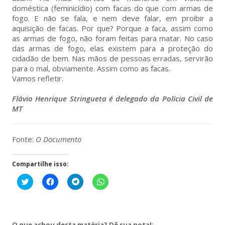
doméstica (feminicídio) com facas do que com armas de
fogo. E não se fala, e nem deve falar, em proibir a
aquisição de facas. Por que? Porque a faca, assim como
as armas de fogo, não foram feitas para matar. No caso
das armas de fogo, elas existem para a proteção do
cidadão de bem. Nas mãos de pessoas erradas, servirão
para o mal, obviamente. Assim como as facas.
Vamos refletir.
Flávio Henrique Stringueta é delegado da Polícia Civil de
MT
Fonte:
O Documento
Compartilhe isso:
Clique
Clique
Clique
Clique
para
para
para
para
compartilhar
compartilhar
compartilhar
compartilhar
no
no
no
no
Twitter(abre
Facebook(abre
Telegram(abre
WhatsApp(abre
em
em
em
em
nova
nova
nova
nova
O que achou desta matéria? Dê sua nota!: