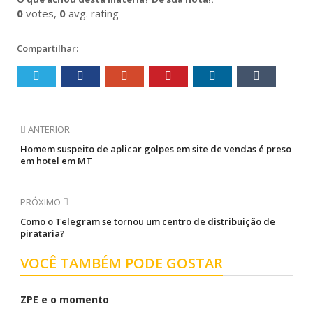
janela)
janela)
janela)
janela)
0
votes,
0
avg. rating
Compartilhar:
ANTERIOR
Homem suspeito de aplicar golpes em site de vendas é preso
em hotel em MT
PRÓXIMO
Como o Telegram se tornou um centro de distribuição de
pirataria?
VOCÊ TAMBÉM PODE GOSTAR
ZPE e o momento