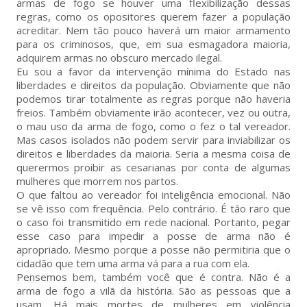
armas de fogo se houver uma flexibilização dessas
regras, como os opositores querem fazer a população
acreditar. Nem tão pouco haverá um maior armamento
para os criminosos, que, em sua esmagadora maioria,
adquirem armas no obscuro mercado ilegal.
Eu sou a favor da intervenção mínima do Estado nas
liberdades e direitos da população. Obviamente que não
podemos tirar totalmente as regras porque não haveria
freios. Também obviamente irão acontecer, vez ou outra,
o mau uso da arma de fogo, como o fez o tal vereador.
Mas casos isolados não podem servir para inviabilizar os
direitos e liberdades da maioria. Seria a mesma coisa de
querermos proibir as cesarianas por conta de algumas
mulheres que morrem nos partos.
O que faltou ao vereador foi inteligência emocional. Não
se vê isso com frequência. Pelo contrário. É tão raro que
o caso foi transmitido em rede nacional. Portanto, pegar
esse caso para impedir a posse de arma não é
apropriado. Mesmo porque a posse não permitiria que o
cidadão que tem uma arma vá para a rua com ela.
Pensemos bem, também você que é contra. Não é a
arma de fogo a vilã da história. São as pessoas que a
usam. Há mais mortes de mulheres em violência