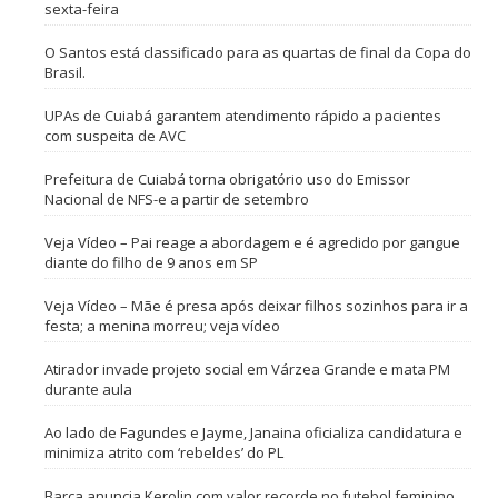
sexta-feira
O Santos está classificado para as quartas de final da Copa do
Brasil.
UPAs de Cuiabá garantem atendimento rápido a pacientes
com suspeita de AVC
Prefeitura de Cuiabá torna obrigatório uso do Emissor
Nacional de NFS-e a partir de setembro
Veja Vídeo – Pai reage a abordagem e é agredido por gangue
diante do filho de 9 anos em SP
Veja Vídeo – Mãe é presa após deixar filhos sozinhos para ir a
festa; a menina morreu; veja vídeo
Atirador invade projeto social em Várzea Grande e mata PM
durante aula
Ao lado de Fagundes e Jayme, Janaina oficializa candidatura e
minimiza atrito com ‘rebeldes’ do PL
Barça anuncia Kerolin com valor recorde no futebol feminino