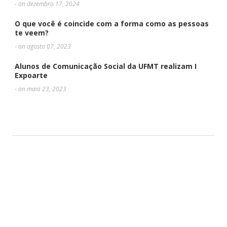
- on dezembro 17, 2024
O que você é coincide com a forma como as pessoas
te veem?
- on agosto 07, 2023
Alunos de Comunicação Social da UFMT realizam I
Expoarte
- on maio 23, 2023
DEIXE UMA RESPOSTA