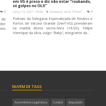
em VG é preso e diz não estar “roubando,
só golpes no OLX”
0
0
março 19, 2022 – 08:06
Destaques
,
Geral
,
Policial
Policiais da Delegacia Especializada de Roubos e
 de
Furtos de Várzea Grande (Derf-VG) prenderam
ador
na manhã desta sexta-feira (18.03), Felipe
ito
Henrique da Silva, vulgo “Baby”, integrante da…
NUVEM DE TAGS
Assembleia Legislativa
Cuiabá
deputado