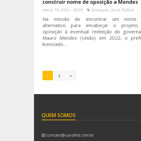
construir nome de oposição a Mendes
março 19, 2022 – 08:09
Destaques
,
Geral
,
Política
Na missão de encontrar um nome
alternativo para encabeçar o projeto
oposição à eventual reeleição do govern
Mauro Mendes (União) em 2022, o prefe
licenciado…
1
2
»
QUEM SOMOS
contato@canalmt.com.br