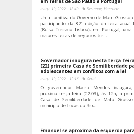
em feiras de São Paulo e Portugal
março 19, 2022 – 18:49
Destaque
,
Manchete
Uma comitiva do Governo de Mato Grosso 
participando da 32ª edição da feira anual
(Bolsa Turismo Lisboa), em Portugal, uma
maiores feiras de negócios tur…
Governador inaugura nesta terça-feir
(22) primeira Casa de Semiliberdade p
adolescentes em conflitos com a lei
março 19, 2022 – 13:16
Geral
O governador Mauro Mendes inaugura,
próxima terça-feira (22.03), às 15h, a prim
Casa de Semiliberdade de Mato Grosso
município de Lucas do Rio…
Emanuel se aproxima da esquerda par