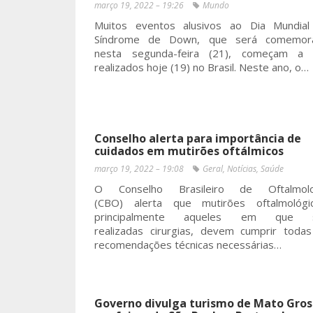
março 19, 2022 – 19:26
Mundo
Muitos eventos alusivos ao Dia Mundial
Síndrome de Down, que será comemor
nesta segunda-feira (21), começam a 
realizados hoje (19) no Brasil. Neste ano, o…
Conselho alerta para importância de
cuidados em mutirões oftálmicos
março 19, 2022 – 19:08
Geral
,
Notícias
,
Saúde
O Conselho Brasileiro de Oftalmolo
(CBO) alerta que mutirões oftalmológic
principalmente aqueles em que 
realizadas cirurgias, devem cumprir toda
recomendações técnicas necessárias…
Governo divulga turismo de Mato Gros