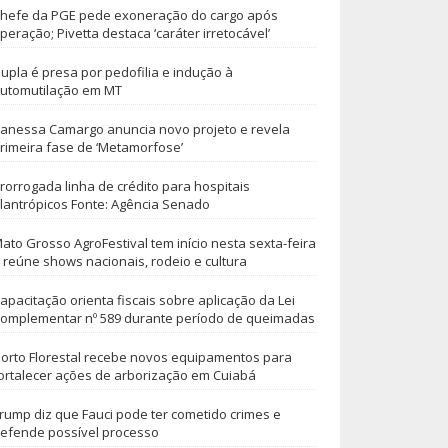
hefe da PGE pede exoneração do cargo após
peração; Pivetta destaca ‘caráter irretocável’
upla é presa por pedofilia e indução à
utomutilação em MT
anessa Camargo anuncia novo projeto e revela
rimeira fase de ‘Metamorfose’
rorrogada linha de crédito para hospitais
ilantrópicos Fonte: Agência Senado
ato Grosso AgroFestival tem início nesta sexta-feira
 reúne shows nacionais, rodeio e cultura
apacitação orienta fiscais sobre aplicação da Lei
omplementar nº 589 durante período de queimadas
orto Florestal recebe novos equipamentos para
ortalecer ações de arborização em Cuiabá
rump diz que Fauci pode ter cometido crimes e
efende possível processo