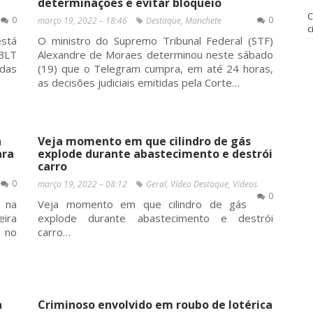
determinações e evitar bloqueio
C
0
0
março 19, 2022 – 18:46
Destaque
,
Manchete
c
está
O ministro do Supremo Tribunal Federal (STF)
 BLT
Alexandre de Moraes determinou neste sábado
 das
(19) que o Telegram cumpra, em até 24 horas,
as decisões judiciais emitidas pela Corte…
a
Veja momento em que cilindro de gás
ara
explode durante abastecimento e destrói
carro
0
março 19, 2022 – 08:12
Geral
,
Vídeo Destaque
,
Vídeos
0
 na
Veja momento em que cilindro de gás
eira
explode durante abastecimento e destrói
 no
carro…
a
Criminoso envolvido em roubo de lotérica