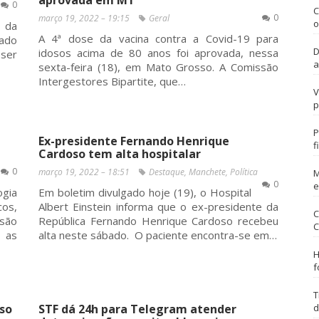
aprovada em MT
0
C
0
março 19, 2022 – 19:15
Geral
o
 da
A 4ª dose da vacina contra a Covid-19 para
ado
D
idosos acima de 80 anos foi aprovada, nessa
ser
a
sexta-feira (18), em Mato Grosso. A Comissão
Intergestores Bipartite, que…
V
p
P
Ex-presidente Fernando Henrique
f
Cardoso tem alta hospitalar
0
março 19, 2022 – 18:51
Destaque
,
Manchete
,
Política
M
0
e
gia
Em boletim divulgado hoje (19), o Hospital
os,
Albert Einstein informa que o ex-presidente da
C
são
República Fernando Henrique Cardoso recebeu
C
s as
alta neste sábado. O paciente encontra-se em…
H
f
T
so
STF dá 24h para Telegram atender
d