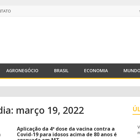
NTATO
NTATO
AGRONEGÓCIO
BRASIL
ECONOMIA
MUND
dia: março 19, 2022
Ú
V
Aplicação da 4ª dose da vacina contra a
m
n
Covid-19 para idosos acima de 80 anos é