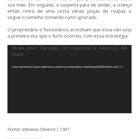
sua mãe. Em seguida, a suspeita para de andar, a criança
então retira de uma cesta várias peças de roupas e
segue o caminho tomando rumo ignorado.
O proprietário e funcionários acreditam que essa não seja
a primeira vez que o furto ocorreu, com essa estratégia.
Tocador
Media error: Format(s) not supported or source(s) not
de
found
vídeo
Fazer download do arquivo: https://www.canalmt.com.br/portal/wp-content/uploads/2021/10/furto.mp4?_=1
Fonte:
Vanessa Oliveira | CM7