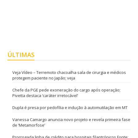
ÚLTIMAS
Veja Vídeo – Terremoto chacoalha sala de cirurgia e médicos
protegem paciente no Japão; veja
Chefe da PGE pede exoneração do cargo após operação;
Pivetta destaca ‘caráter irretocável’
Dupla é presa por pedofilia e indução à automutilação em MT
Vanessa Camargo anuncia novo projeto e revela primeira fase
de ‘Metamorfose’
Prorrogada linha de crédito para hospitais filantrópicos Fonte: