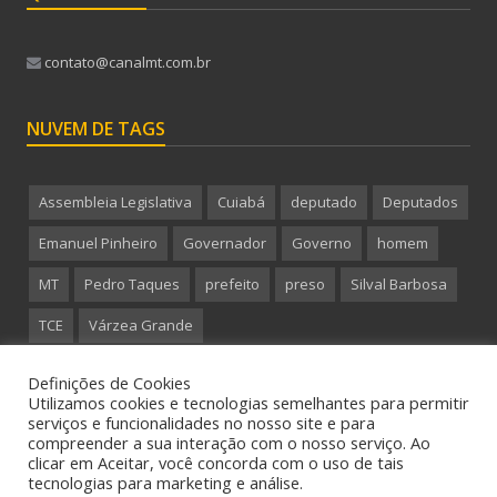
contato@canalmt.com.br
NUVEM DE TAGS
Assembleia Legislativa
Cuiabá
deputado
Deputados
Emanuel Pinheiro
Governador
Governo
homem
MT
Pedro Taques
prefeito
preso
Silval Barbosa
TCE
Várzea Grande
Definições de Cookies
Utilizamos cookies e tecnologias semelhantes para permitir
serviços e funcionalidades no nosso site e para
compreender a sua interação com o nosso serviço. Ao
Copyright 2015 CanalMT - Todos os direitos reservados.
clicar em Aceitar, você concorda com o uso de tais
tecnologias para marketing e análise.