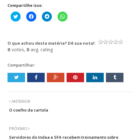
Compartilhe isso:
Clique
Clique
Clique
Clique
para
para
para
para
compartilhar
compartilhar
compartilhar
compartilhar
no
no
no
no
Twitter(abre
Facebook(abre
Telegram(abre
WhatsApp(abre
em
em
em
em
nova
nova
nova
nova
O que achou desta matéria? Dê sua nota!:
janela)
janela)
janela)
janela)
0
votes,
0
avg. rating
Compartilhar:
ANTERIOR
O coelho da cartola
PRÓXIMO
Servidores do Indea e SFA recebem treinamento sobre