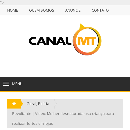
">
HOME
QUEM SOMOS
ANUNCIE
CONTATO
NULL
HOME
QUEM SOMOS
ANUNCIE
CONTATO
CUIABÁ, SÁBADO, 08 DE AGOSTO DE 2026
MENU
TOGGLE
NAVIGATION
Geral
,
Polícia
Revoltante | Vídeo: Mulher desnaturada usa criança para
realizar furtos em lojas