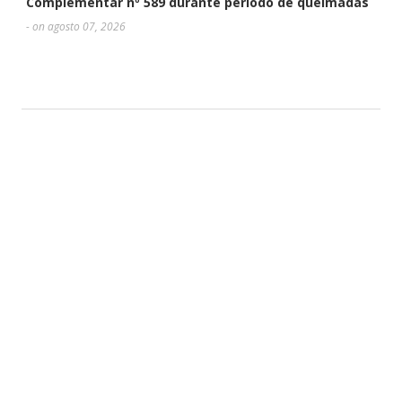
Complementar nº 589 durante período de queimadas
- on agosto 07, 2026
DEIXE UMA RESPOSTA