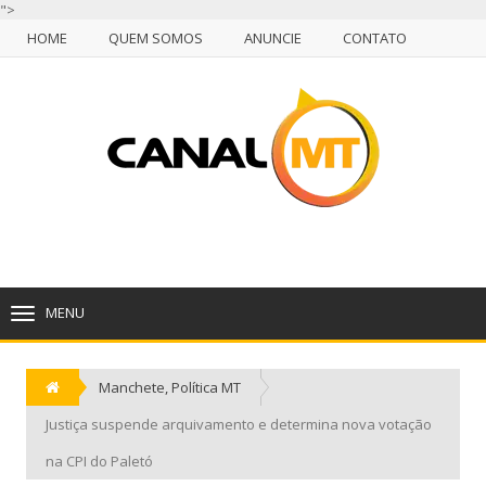
">
HOME
QUEM SOMOS
ANUNCIE
CONTATO
NULL
HOME
QUEM SOMOS
ANUNCIE
CONTATO
CUIABÁ, SEXTA-FEIRA, 07 DE AGOSTO DE 2026
MENU
TOGGLE
NAVIGATION
Manchete
,
Política MT
Justiça suspende arquivamento e determina nova votação
na CPI do Paletó