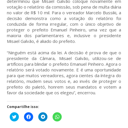
determinou que Misael Galvão coloque novamente em
votação o relatório da comissão, sob pena de multa diária
no valor de R$ 10 mil. Para o vereador Marcelo Bussiki, a
decisão demonstra como a votação do relatório foi
conduzida de forma irregular, com o único objetivo de
proteger o prefeito Emanuel Pinheiro, uma vez que a
maioria dos parlamentares e, inclusive o presidente
Misael Galvão, é aliado do prefeito.
“Ninguém está acima da lei. A decisão é prova de que o
presidente da Câmara, Misael Galvão, utilizou-se de
artifícios para blindar o prefeito Emanuel Pinheiro. Agora o
relatório será votado novamente. E é uma oportunidade
para que muitos vereadores, agora cientes da íntegra do
relatório, mudem seus votos e, ao invés de proteger o
prefeito do paletó, honrem seus mandatos e votem a
favor da sociedade que os elegeu”, encerrou.
Compartilhe isso:
Clique
Clique
Clique
Clique
para
para
para
para
compartilhar
compartilhar
compartilhar
compartilhar
no
no
no
no