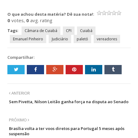
Twitter(abre
Facebook(abre
Telegram(abre
WhatsApp(abre
em
em
em
em
nova
nova
nova
nova
O que achou desta matéria? Dê sua nota!:
janela)
janela)
janela)
janela)
0
votes,
0
avg. rating
Tags:
Câmara de Cuiabá
CPI
Cuiabá
Emanuel Pinheiro
Judiciário
paletó
vereadores
Compartilhar:
ANTERIOR
Sem Pivetta, Nilson Leitão ganha força na disputa ao Senado
PRÓXIMO
Brasília volta a ter voos diretos para Portugal 5 meses após
suspensão