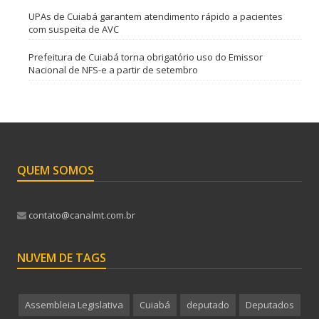
UPAs de Cuiabá garantem atendimento rápido a pacientes
com suspeita de AVC
Prefeitura de Cuiabá torna obrigatório uso do Emissor
Nacional de NFS-e a partir de setembro
QUEM SOMOS
contato@canalmt.com.br
NUVEM DE TAGS
Assembleia Legislativa
Cuiabá
deputado
Deputados