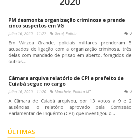
2020
PM desmonta organização criminosa e prende
cinco suspeitos em VG
0
julho 16, 2020 – 11:27
Geral
,
Polícia
Em Várzea Grande, policiais militares prenderam 5
acusados de ligação com a organização criminosa, três
delas com mandado de prisão em aberto, foragidos de
outros…
Câmara arquiva relatório de CPI e prefeito de
Cuiabá segue no cargo
0
julho 16, 2020 – 11:20
Manchete
,
Política MT
A Câmara de Cuiabá arquivou, por 13 votos a 9 e 2
ausências, o relatório aprovado pela Comissão
Parlamentar de Inquérito (CPI) que investigou o…
ÚLTIMAS