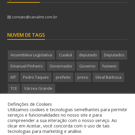
contato@canalmt.com.br
NUVEM DE TAGS
Assembleia Legislativa
Cuiabá
deputado
Deputados
Emanuel Pinheiro
Governador
Governo
homem
MT
Pedro Taques
prefeito
preso
Silval Barbosa
TCE
Várzea Grande
Definições de Cookies
Utilizamos cookies e tecnologias semelhantes para permitir
serviços e funcionalidades no nosso site e para
compreender a sua interação com o nosso serviço. Ao
Copyright 2015 CanalMT - Todos os direitos reservados.
clicar em Aceitar, você concorda com o uso de tais
tecnologias para marketing e análise.