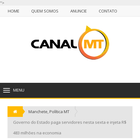
">
HOME
QUEM SOMOS
ANUNCIE
CONTATO
NULL
HOME
QUEM SOMOS
ANUNCIE
CONTATO
CUIABÁ, DOMINGO, 09 DE AGOSTO DE 2026
MENU
TOGGLE
NAVIGATION
Manchete
,
Política MT
Governo do Estado paga servidores nesta sexta e injeta R$
483 milhões na economia