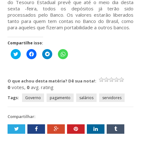
do Tesouro Estadual prevê que até o meio dia desta
sexta -feira, todos os depósitos já terão sido
processados pelo Banco. Os valores estarão liberados
tanto para quem tem contas no Banco do Brasil, como
para aqueles que fizeram portabilidade a outros bancos.
Compartilhe isso:
Clique
Clique
Clique
Clique
para
para
para
para
compartilhar
compartilhar
compartilhar
compartilhar
no
no
no
no
Twitter(abre
Facebook(abre
Telegram(abre
WhatsApp(abre
em
em
em
em
nova
nova
nova
nova
O que achou desta matéria? Dê sua nota!:
janela)
janela)
janela)
janela)
0
votes,
0
avg. rating
Tags:
Governo
pagamento
salários
servidores
Compartilhar: