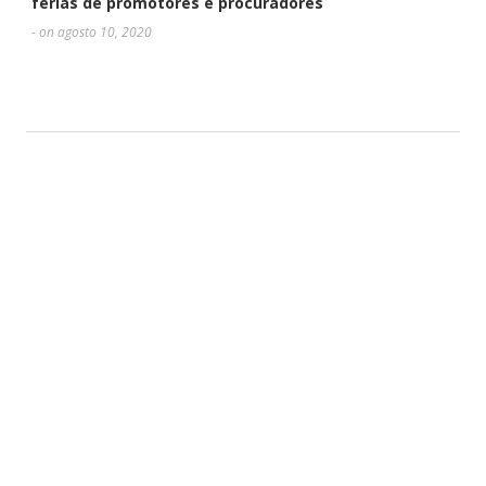
férias de promotores e procuradores
- on agosto 10, 2020
DEIXE UMA RESPOSTA