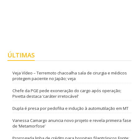
ÚLTIMAS
Veja Vídeo – Terremoto chacoalha sala de cirurgia e médicos
protegem paciente no Japão; veja
Chefe da PGE pede exoneração do cargo após operação;
Pivetta destaca ‘caráter irretocável’
Dupla é presa por pedofilia e indução à automutilação em MT
Vanessa Camargo anuncia novo projeto e revela primeira fase
de ‘Metamorfose’
Prorrogada linha de crédito para hospitais filantrópicos Fonte: