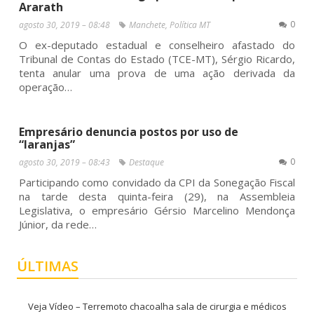
Ararath
0
agosto 30, 2019 – 08:48
Manchete
,
Política MT
O ex-deputado estadual e conselheiro afastado do
Tribunal de Contas do Estado (TCE-MT), Sérgio Ricardo,
tenta anular uma prova de uma ação derivada da
operação…
Empresário denuncia postos por uso de
“laranjas”
0
agosto 30, 2019 – 08:43
Destaque
Participando como convidado da CPI da Sonegação Fiscal
na tarde desta quinta-feira (29), na Assembleia
Legislativa, o empresário Gérsio Marcelino Mendonça
Júnior, da rede…
ÚLTIMAS
Veja Vídeo – Terremoto chacoalha sala de cirurgia e médicos