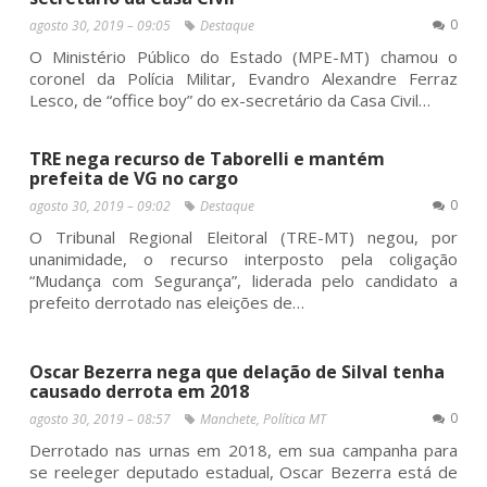
0
agosto 30, 2019 – 09:05
Destaque
O Ministério Público do Estado (MPE-MT) chamou o
coronel da Polícia Militar, Evandro Alexandre Ferraz
Lesco, de “office boy” do ex-secretário da Casa Civil…
TRE nega recurso de Taborelli e mantém
prefeita de VG no cargo
0
agosto 30, 2019 – 09:02
Destaque
O Tribunal Regional Eleitoral (TRE-MT) negou, por
unanimidade, o recurso interposto pela coligação
“Mudança com Segurança”, liderada pelo candidato a
prefeito derrotado nas eleições de…
Oscar Bezerra nega que delação de Silval tenha
causado derrota em 2018
0
agosto 30, 2019 – 08:57
Manchete
,
Política MT
Derrotado nas urnas em 2018, em sua campanha para
se reeleger deputado estadual, Oscar Bezerra está de