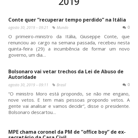
2019
Conte quer “recuperar tempo perdido” na Itália
0
agosto 30, 2019 – 09:21
Mundo
O primeiro-ministro da Itália, Giuseppe Conte, que
renunciou ao cargo na semana passada, recebeu nesta
quinta-feira (29) a incumbência de formar um novo
governo, um dia…
Bolsonaro vai vetar trechos da Lei de Abuso de
Autoridade
0
agosto 30, 2019 – 09:11
Brasil
“O ministro Moro está propondo, se não me engano,
nove vetos. E tem mais pessoas propondo vetos. A
gente vai analisar e vamos decidir”, disse o presidente.
Bolsonaro descartou…
MPE chama coronel da PM de “office boy” de ex-
secretário da Casa Civil