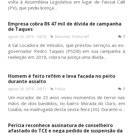
volta à Assembleia Legislativa em lugar de Faissal Calil
(PV), que pediu licença…
Empresa cobra R$ 47 mil de dívida de campanha
de Taques
0
agosto 30, 2019 – 08:54
Manchete
,
Política MT
A Sal Locadora de Veículos, que prestou serviços ao ex-
governador Pedro Taques (PSDB) em sua campanha à
reeleição em 2018, cobra na Justiça uma dívida…
Homem é feito refém e leva facada no peito
durante assalto
0
agosto 30, 2019 – 08:51
Polícia
Um morador de 23 anos viveu momentos de terror nas
mãos de dois bandidos, no bairro Morada do Ouro, em
Cuiabá, na madrugada desta sexta-feira (30). Durante o…
Perícia reconhece assinatura de conselheiro
afastado do TCE e nega pedido de suspensão da