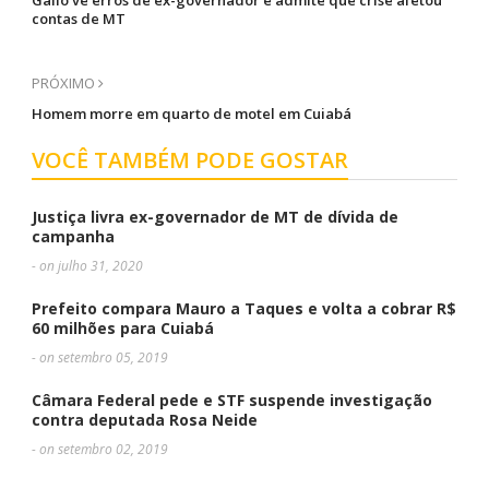
Gallo vê erros de ex-governador e admite que crise afetou
contas de MT
PRÓXIMO
Homem morre em quarto de motel em Cuiabá
VOCÊ TAMBÉM PODE GOSTAR
Justiça livra ex-governador de MT de dívida de
campanha
- on julho 31, 2020
Prefeito compara Mauro a Taques e volta a cobrar R$
60 milhões para Cuiabá
- on setembro 05, 2019
Câmara Federal pede e STF suspende investigação
contra deputada Rosa Neide
- on setembro 02, 2019