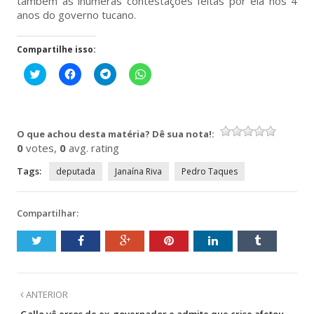
também as inúmeras contestações feitas por ela nos 4
anos do governo tucano.
Compartilhe isso:
Clique
Clique
Clique
Clique
para
para
para
para
compartilhar
compartilhar
compartilhar
compartilhar
no
no
no
no
Twitter(abre
Facebook(abre
Telegram(abre
WhatsApp(abre
em
em
em
em
nova
nova
nova
nova
O que achou desta matéria? Dê sua nota!:
janela)
janela)
janela)
janela)
0
votes,
0
avg. rating
Tags:
deputada
Janaína Riva
Pedro Taques
Compartilhar:
ANTERIOR