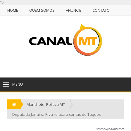
">
HOME
QUEM SOMOS
ANUNCIE
CONTATO
NULL
HOME
QUEM SOMOS
ANUNCIE
CONTATO
CUIABÁ, QUINTA-FEIRA, 06 DE AGOSTO DE 2026
MENU
TOGGLE
NAVIGATION
Manchete
,
Política MT
Deputada Janaina Riva relatará contas de Taques
Reprodução/Internet