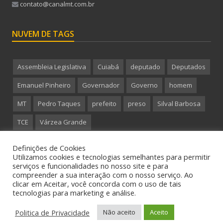
contato@canalmt.com.br
NUVEM DE TAGS
Assembleia Legislativa
Cuiabá
deputado
Deputados
Emanuel Pinheiro
Governador
Governo
homem
MT
Pedro Taques
prefeito
preso
Silval Barbosa
TCE
Várzea Grande
Definições de Cookies
Utilizamos cookies e tecnologias semelhantes para permitir
serviços e funcionalidades no nosso site e para
compreender a sua interação com o nosso serviço. Ao
Copyright 2015 CanalMT - Todos os direitos reservados.
clicar em Aceitar, você concorda com o uso de tais
tecnologias para marketing e análise.
Politica de Privacidade
Não aceito
Aceito