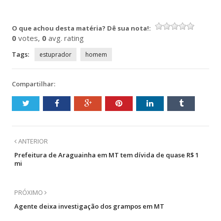
no
no
no
no
Twitter(abre
Facebook(abre
Telegram(abre
WhatsApp(abre
em
em
em
em
nova
nova
nova
nova
O que achou desta matéria? Dê sua nota!:
janela)
janela)
janela)
janela)
0
votes,
0
avg. rating
Tags:
estuprador
homem
Compartilhar:
ANTERIOR
Prefeitura de Araguainha em MT tem dívida de quase R$ 1
mi
PRÓXIMO
Agente deixa investigação dos grampos em MT