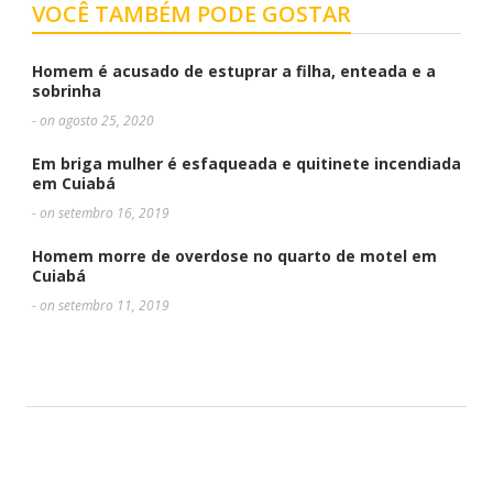
VOCÊ TAMBÉM PODE GOSTAR
Homem é acusado de estuprar a filha, enteada e a
sobrinha
- on agosto 25, 2020
Em briga mulher é esfaqueada e quitinete incendiada
em Cuiabá
- on setembro 16, 2019
Homem morre de overdose no quarto de motel em
Cuiabá
- on setembro 11, 2019
DEIXE UMA RESPOSTA