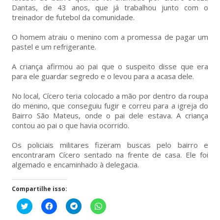
Dantas, de 43 anos, que já trabalhou junto com o
treinador de futebol da comunidade.
O homem atraiu o menino com a promessa de pagar um
pastel e um refrigerante.
A criança afirmou ao pai que o suspeito disse que era
para ele guardar segredo e o levou para a acasa dele.
No local, Cícero teria colocado a mão por dentro da roupa
do menino, que conseguiu fugir e correu para a igreja do
Bairro São Mateus, onde o pai dele estava. A criança
contou ao pai o que havia ocorrido.
Os policiais militares fizeram buscas pelo bairro e
encontraram Cícero sentado na frente de casa. Ele foi
algemado e encaminhado à delegacia.
Compartilhe isso:
Clique
Clique
Clique
Clique
para
para
para
para
compartilhar
compartilhar
compartilhar
compartilhar