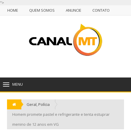
">
HOME
QUEM SOMOS
ANUNCIE
CONTATO
NULL
HOME
QUEM SOMOS
ANUNCIE
CONTATO
CUIABÁ, SEXTA-FEIRA, 07 DE AGOSTO DE 2026
MENU
TOGGLE
NAVIGATION
Geral
,
Polícia
Homem promete pastel e refrigerante e tenta estuprar
menino de 12 anos em VG