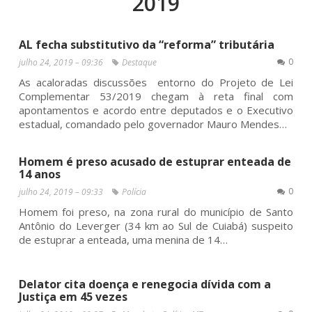
2019
AL fecha substitutivo da “reforma” tributária
0
julho 24, 2019 – 09:36
Destaque
As acaloradas discussões entorno do Projeto de Lei
Complementar 53/2019 chegam à reta final com
apontamentos e acordo entre deputados e o Executivo
estadual, comandado pelo governador Mauro Mendes…
Homem é preso acusado de estuprar enteada de
14 anos
0
julho 24, 2019 – 09:33
Polícia
Homem foi preso, na zona rural do município de Santo
Antônio do Leverger (34 km ao Sul de Cuiabá) suspeito
de estuprar a enteada, uma menina de 14…
Delator cita doença e renegocia dívida com a
Justiça em 45 vezes