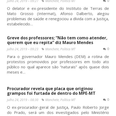
0
julho 24, 2019 – 09:27
Manchete
,
Política MT
O delator e ex-presidente do Instituto de Terras de
Mato Grosso (Intermat), Afonso Dalberto, alegou
problemas de saúde e renegociou a dívida com a Justiça,
estabelecido…
Greve dos professores; “Não tem como atender,
querem que eu repita” diz Mauro Mendes
0
julho 24, 2019 – 09:23
Manchete
,
Política MT
Para o governador Mauro Mendes (DEM) a rotina de
protestos promovidos por professores em todo ato
público no qual aparece são “naturais” após quase dois
meses e…
Procurador revela que placa que originou
grampos foi furtada de dentro do MPE-MT
0
julho 24, 2019 – 08:30
Manchete
,
Política MT
O ex-procurador-geral de Justiça, Paulo Roberto Jorge
do Prado, será um dos investigados pelo Ministério