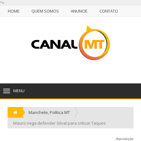
">
HOME
QUEM SOMOS
ANUNCIE
CONTATO
NULL
HOME
QUEM SOMOS
ANUNCIE
CONTATO
CUIABÁ, QUINTA-FEIRA, 06 DE AGOSTO DE 2026
MENU
TOGGLE
NAVIGATION
Manchete
,
Política MT
Mauro nega defender Silval para criticar Taques
Reprodução