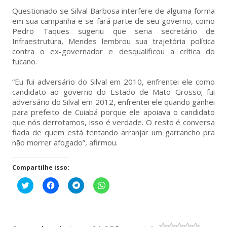
Questionado se Silval Barbosa interfere de alguma forma
em sua campanha e se fará parte de seu governo, como
Pedro Taques sugeriu que seria secretário de
Infraestrutura, Mendes lembrou sua trajetória política
contra o ex-governador e desqualificou a crítica do
tucano.
“Eu fui adversário do Silval em 2010, enfrentei ele como
candidato ao governo do Estado de Mato Grosso; fui
adversário do Silval em 2012, enfrentei ele quando ganhei
para prefeito de Cuiabá porque ele apoiava o candidato
que nós derrotamos, isso é verdade. O resto é conversa
fiada de quem está tentando arranjar um garrancho pra
não morrer afogado”, afirmou.
Compartilhe isso:
Clique
Clique
Clique
Clique
para
para
para
para
compartilhar
compartilhar
compartilhar
compartilhar
no
no
no
no
Twitter(abre
Facebook(abre
Telegram(abre
WhatsApp(abre
em
em
em
em
nova
nova
nova
nova