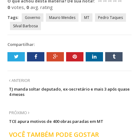
O que achou desta matéria? Dê sua nota!:
janela)
janela)
janela)
janela)
0
votes,
0
avg. rating
Tags:
Governo
Mauro Mendes
MT
Pedro Taques
Silval Barbosa
Compartilhar:
ANTERIOR
TJ manda soltar deputado, ex-secretário e mais 3 após quase
4 meses
PRÓXIMO
TCE apura motivos de 400 obras paradas em MT
VOCÊ TAMBÉM PODE GOSTAR