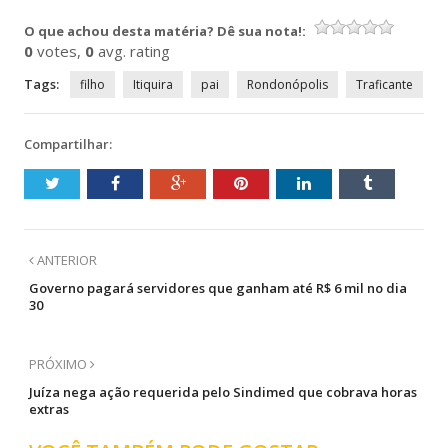
em
em
em
em
nova
nova
nova
nova
O que achou desta matéria? Dê sua nota!:
janela)
janela)
janela)
janela)
0
votes,
0
avg. rating
Tags:
filho
Itiquira
pai
Rondonópolis
Traficante
Compartilhar:
ANTERIOR
Governo pagará servidores que ganham até R$ 6 mil no dia
30
PRÓXIMO
Juíza nega ação requerida pelo Sindimed que cobrava horas
extras