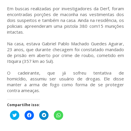
Em buscas realizadas por investigadores da Derf, foram
encontradas porções de maconha nas vestimentas dos
dois suspeitos e também na casa. Ainda na residência, os
policiais apreenderam uma pistola 380 com15 munições
intactas.
Na casa, estava Gabriel Pablo Machado Guedes Aguirar,
23 anos, que durante checagem foi constatado mandado
de prisão em aberto por crime de roubo, cometido em
Itiquira (357 km ao Sul).
O cadeirante, que já sofreu tentativa de
homicídio, assumiu ser usuário de drogas. Ele disse
manter a arma de fogo como forma de se proteger
contra ameaças.
Compartilhe isso:
Clique
Clique
Clique
Clique
para
para
para
para
compartilhar
compartilhar
compartilhar
compartilhar
no
no
no
no
Twitter(abre
Facebook(abre
Telegram(abre
WhatsApp(abre