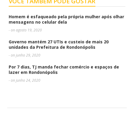
VOCÊ TAMBÉM PODE GOSTAR
Homem é esfaqueado pela própria mulher após olhar
mensagens no celular dela
- on agosto 19, 2020
Governo mantém 27 UTIs e custeio de mais 20
unidades da Prefeitura de Rondonópolis
- on junho 29, 2020
Por 7 dias, TJ manda fechar comércio e espaços de
lazer em Rondonópolis
- on junho 24, 2020
DEIXE UMA RESPOSTA