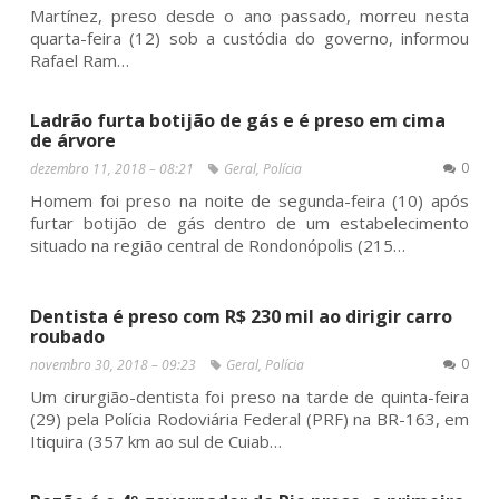
Martínez, preso desde o ano passado, morreu nesta
quarta-feira (12) sob a custódia do governo, informou
Rafael Ram…
Ladrão furta botijão de gás e é preso em cima
de árvore
0
dezembro 11, 2018 – 08:21
Geral
,
Polícia
Homem foi preso na noite de segunda-feira (10) após
furtar botijão de gás dentro de um estabelecimento
situado na região central de Rondonópolis (215…
Dentista é preso com R$ 230 mil ao dirigir carro
roubado
0
novembro 30, 2018 – 09:23
Geral
,
Polícia
Um cirurgião-dentista foi preso na tarde de quinta-feira
(29) pela Polícia Rodoviária Federal (PRF) na BR-163, em
Itiquira (357 km ao sul de Cuiab…