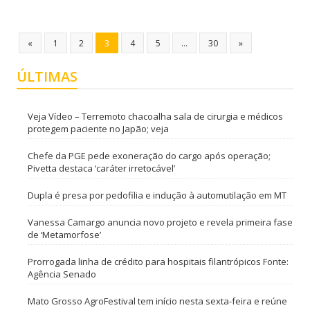
«
1
2
3
4
5
…
30
»
ÚLTIMAS
Veja Vídeo – Terremoto chacoalha sala de cirurgia e médicos
protegem paciente no Japão; veja
Chefe da PGE pede exoneração do cargo após operação;
Pivetta destaca ‘caráter irretocável’
Dupla é presa por pedofilia e indução à automutilação em MT
Vanessa Camargo anuncia novo projeto e revela primeira fase
de ‘Metamorfose’
Prorrogada linha de crédito para hospitais filantrópicos Fonte:
Agência Senado
Mato Grosso AgroFestival tem início nesta sexta-feira e reúne