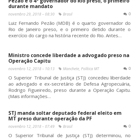
Pezão é o 4º governador do Rio preso, o primeiro
durante mandato
0
novembro 29, 2018 – 08:30
Brasil
Luiz Fernando Pezão (MDB) é o quarto governador do
Rio de Janeiro preso, e o primeiro detido durante o
exercício do cargo na história recente do Rio. Antes…
Ministro concede liberdade a advogado preso na
Operação Capitu
0
novembro 12, 2018 – 10:13
Manchete
,
Política MT
O Superior Tribunal de Justiça (STJ) concedeu liberdade
ao advogado e ex-secretário de Defesa Agropecuária,
Rodrigo Figueiredo, preso durante a Operação Capitu.
(Mais informações…
STJ manda soltar deputado federal eleito em
MT preso durante operação da PF
0
novembro 12, 2018 – 07:49
Brasil
O Superior Tribunal de Justiça (STJ) determinou, no