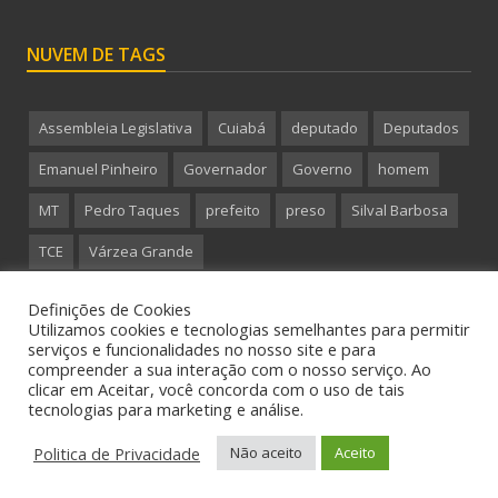
NUVEM DE TAGS
Assembleia Legislativa
Cuiabá
deputado
Deputados
Emanuel Pinheiro
Governador
Governo
homem
MT
Pedro Taques
prefeito
preso
Silval Barbosa
TCE
Várzea Grande
Definições de Cookies
Utilizamos cookies e tecnologias semelhantes para permitir
serviços e funcionalidades no nosso site e para
compreender a sua interação com o nosso serviço. Ao
Copyright 2015 CanalMT - Todos os direitos reservados.
clicar em Aceitar, você concorda com o uso de tais
tecnologias para marketing e análise.
Politica de Privacidade
Não aceito
Aceito