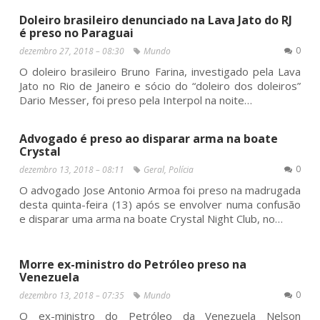
Doleiro brasileiro denunciado na Lava Jato do RJ
é preso no Paraguai
0
dezembro 27, 2018 – 08:30
Mundo
O doleiro brasileiro Bruno Farina, investigado pela Lava
Jato no Rio de Janeiro e sócio do “doleiro dos doleiros”
Dario Messer, foi preso pela Interpol na noite…
Advogado é preso ao disparar arma na boate
Crystal
0
dezembro 13, 2018 – 08:11
Geral
,
Polícia
O advogado Jose Antonio Armoa foi preso na madrugada
desta quinta-feira (13) após se envolver numa confusão
e disparar uma arma na boate Crystal Night Club, no…
Morre ex-ministro do Petróleo preso na
Venezuela
0
dezembro 13, 2018 – 07:35
Mundo
O ex-ministro do Petróleo da Venezuela Nelson