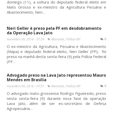
domingo (11), a soltura do deputado federal eleito em
Mato Grosso e ex-ministro da Agricultura Pecuária e
Abastecimento, Neri…
Neri Geller é preso pela PF em desdobramento
da Operação Lava Jato
0
novembro 09, 2018 – 07:54
Manchete
,
Política MT
O ex-ministro da Agricultura, Pecuária e Abastecimento
(Mapa) e deputado federal eleito, Neri Geller (PP), foi
preso na manhã desta sexta-feira (9) pela Polícia Federal
(PF…
Advogado preso na Lava Jato representou Mauro
Mendes em Brasília
0
novembro 09, 2018 – 07:51
Manchete
,
Política MT
O advogado mato-grossense Rodrigo Figueiredo, preso
nesta sexta-feira (9) durante nova fase da operação
Lava Jato, além de ser ex-secretário de Defesa
Agropecuária…