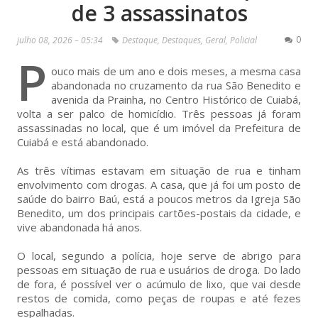
de 3 assassinatos
0
julho 08, 2026 – 05:34
Destaque
,
Destaques
,
Geral
,
Policial
P
ouco mais de um ano e dois meses, a mesma casa
abandonada no cruzamento da rua São Benedito e
avenida da Prainha, no Centro Histórico de Cuiabá,
volta a ser palco de homicídio. Três pessoas já foram
assassinadas no local, que é um imóvel da Prefeitura de
Cuiabá e está abandonado.
As três vítimas estavam em situação de rua e tinham
envolvimento com drogas. A casa, que já foi um posto de
saúde do bairro Baú, está a poucos metros da Igreja São
Benedito, um dos principais cartões-postais da cidade, e
vive abandonada há anos.
O local, segundo a polícia, hoje serve de abrigo para
pessoas em situação de rua e usuários de droga. Do lado
de fora, é possível ver o acúmulo de lixo, que vai desde
restos de comida, como peças de roupas e até fezes
espalhadas.