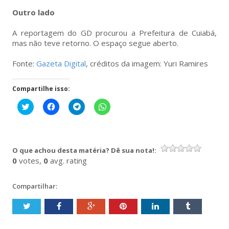
Outro lado
A reportagem do GD procurou a Prefeitura de Cuiabá,
mas não teve retorno. O espaço segue aberto.
Fonte:
Gazeta Digital
, créditos da imagem: Yuri Ramires
Compartilhe isso:
Clique
Clique
Clique
Clique
para
para
para
para
compartilhar
compartilhar
compartilhar
compartilhar
no
no
no
no
Twitter(abre
Facebook(abre
Telegram(abre
WhatsApp(abre
em
em
em
em
nova
nova
nova
nova
O que achou desta matéria? Dê sua nota!:
janela)
janela)
janela)
janela)
0
votes,
0
avg. rating
Compartilhar: