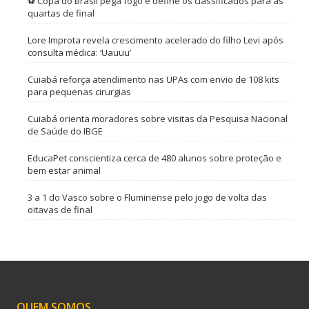
⚽ Copa do Brasil pega fogo e define os classificados para as
quartas de final
Lore Improta revela crescimento acelerado do filho Levi após
consulta médica: ‘Uauuu’
Cuiabá reforça atendimento nas UPAs com envio de 108 kits
para pequenas cirurgias
Cuiabá orienta moradores sobre visitas da Pesquisa Nacional
de Saúde do IBGE
EducaPet conscientiza cerca de 480 alunos sobre proteção e
bem estar animal
3 a 1 do Vasco sobre o Fluminense pelo jogo de volta das
oitavas de final
QUEM SOMOS