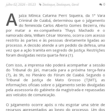
0
julho 02, 2026 – 05:23
Destaque
,
Destaques
,
Geral
A
juíza Mônica Catarina Perri Siqueira, da 1ª Vara
Criminal de Cuiabá, determinou que o julgamento
do feminicida Carlos Alberto Gomes Bezerra, réu
por matar a ex-companheira Thays Machado e o
namorado dela, William César Moreno, ocorra com acesso
restrito às partes e às pessoas diretamente ligadas ao
processo. A decisão atende a um pedido da defesa, uma
vez que a ação tramita em segredo de Justiça. Restrições
foram divulgadas nesta quarta-feira (1).
Com isso, a imprensa não poderá acompanhar a sessão
do Tribunal do Júri, marcada para a próxima terça-feira
(7), às 9h, no Plenário do Fórum de Cuiabá. Segundo o
Tribunal de Justiça de Mato Grosso (TJMT), as
informações oficiais sobre o julgamento serão divulgadas
pela assessoria do gabinete da magistrada e repassadas
aos veículos de comunicação.
O julgamento ocorre após o réu esgotar uma série de
recursos apresentados ao longo do processo. Um dos