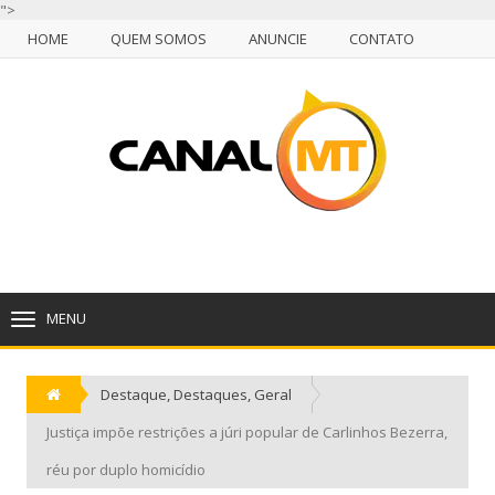
">
HOME
QUEM SOMOS
ANUNCIE
CONTATO
NULL
HOME
QUEM SOMOS
ANUNCIE
CONTATO
CUIABÁ, SEXTA-FEIRA, 07 DE AGOSTO DE 2026
MENU
TOGGLE
NAVIGATION
Destaque
,
Destaques
,
Geral
Justiça impõe restrições a júri popular de Carlinhos Bezerra,
réu por duplo homicídio