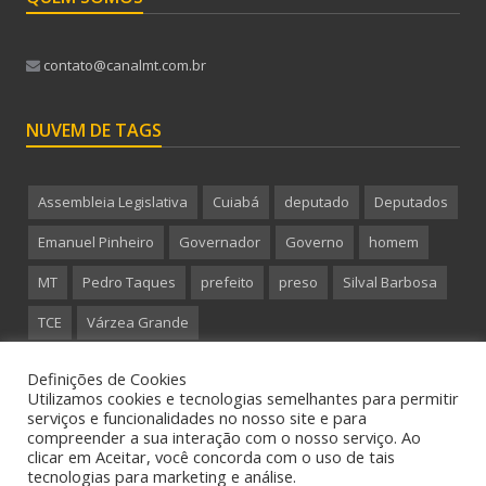
contato@canalmt.com.br
NUVEM DE TAGS
Assembleia Legislativa
Cuiabá
deputado
Deputados
Emanuel Pinheiro
Governador
Governo
homem
MT
Pedro Taques
prefeito
preso
Silval Barbosa
TCE
Várzea Grande
Definições de Cookies
Utilizamos cookies e tecnologias semelhantes para permitir
serviços e funcionalidades no nosso site e para
compreender a sua interação com o nosso serviço. Ao
Copyright 2015 CanalMT - Todos os direitos reservados.
clicar em Aceitar, você concorda com o uso de tais
tecnologias para marketing e análise.