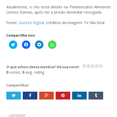
Atualmente, o réu está detido na Penitenciária Ahmenon
Lemos Dantas, após ter a prisão domiciliar revogada.
Fonte:
Gazeta Digital
, créditos da imagem: TV Vila Real
Compartilhe isso:
Clique
Clique
Clique
Clique
para
para
para
para
compartilhar
compartilhar
compartilhar
compartilhar
no
no
no
no
Twitter(abre
Facebook(abre
Telegram(abre
WhatsApp(abre
em
em
em
em
nova
nova
nova
nova
O que achou desta matéria? Dê sua nota!:
janela)
janela)
janela)
janela)
0
votes,
0
avg. rating
Compartilhar:
ANTERIOR