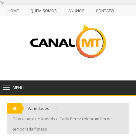
">
HOME
QUEM SOMOS
ANUNCIE
CONTATO
NULL
HOME
QUEM SOMOS
ANUNCIE
CONTATO
CUIABÁ, SÁBADO, 08 DE AGOSTO DE 2026
MENU
TOGGLE
NAVIGATION
Variedades
Filho e nora de Xanddy e Carla Perez celebram fim de
temporada fitness