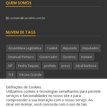
QUEM SOMOS
contato@canalmt.com.br
NUVEM DE TAGS
Assembleia Legislativa
Cuiabá
deputado
Deputados
Emanuel Pinheiro
Governador
Governo
homem
MT
Pedro Taques
prefeito
preso
Silval Barbosa
TCE
Várzea Grande
Definições de Cookies
Utilizamos cookies e tecnologias semelhantes para permitir
serviços e funcionalidades no nosso site e para
compreender a sua interação com o nosso serviço. Ao
Copyright 2015 CanalMT - Todos os direitos reservados.
clicar em Aceitar, você concorda com o uso de tais