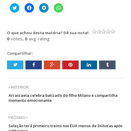
Clique
Clique
Clique
Clique
para
para
para
para
compartilhar
compartilhar
compartilhar
compartilhar
no
no
no
no
Twitter(abre
Facebook(abre
Telegram(abre
WhatsApp(abre
em
em
em
em
nova
nova
nova
nova
O que achou desta matéria? Dê sua nota!:
janela)
janela)
janela)
janela)
0
votes,
0
avg. rating
Compartilhar:
ANTERIOR
Arrascaeta celebra batizado do filho Milano e compartilha
momento emocionante
PRÓXIMO
Seleção terá primeiro treino nos EUA menos de 24 horas após
embarque