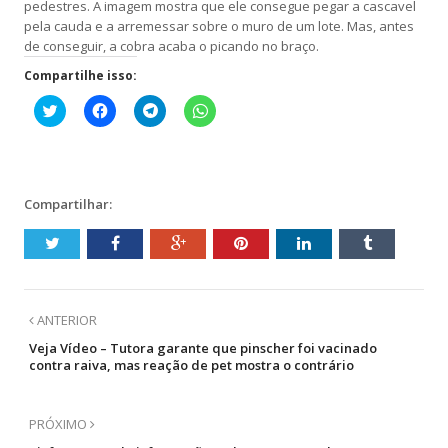
pedestres. A imagem mostra que ele consegue pegar a cascavel
pela cauda e a arremessar sobre o muro de um lote. Mas, antes
de conseguir, a cobra acaba o picando no braço.
Compartilhe isso:
Clique
Clique
Clique
Clique
para
para
para
para
compartilhar
compartilhar
compartilhar
compartilhar
no
no
no
no
Twitter(abre
Facebook(abre
Telegram(abre
WhatsApp(abre
em
em
em
em
nova
nova
nova
nova
janela)
janela)
janela)
janela)
Compartilhar:
ANTERIOR
Veja Vídeo – Tutora garante que pinscher foi vacinado
contra raiva, mas reação de pet mostra o contrário
PRÓXIMO