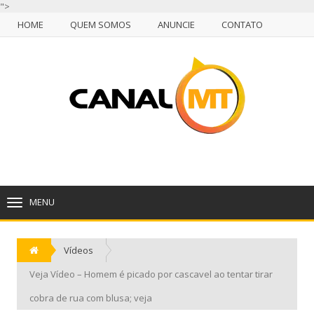
">
HOME
QUEM SOMOS
ANUNCIE
CONTATO
NULL
HOME
QUEM SOMOS
ANUNCIE
CONTATO
CUIABÁ, SEXTA-FEIRA, 07 DE AGOSTO DE 2026
MENU
TOGGLE
NAVIGATION
Vídeos
Veja Vídeo – Homem é picado por cascavel ao tentar tirar
cobra de rua com blusa; veja