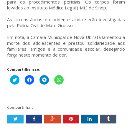
para os procedimentos periciais. Os corpos foram
levados ao Instituto Médico Legal (IML) de Sinop.
As circunstâncias do acidente ainda serão investigadas
pela Polícia Civil de Mato Grosso.
Em nota, a Câmara Municipal de Nova Ubiratã lamentou a
morte dos adolescentes e prestou solidariedade aos
familiares, amigos e à comunidade escolar, desejando
força neste momento de dor.
Compartilhe isso:
Clique
Clique
Clique
Clique
para
para
para
para
compartilhar
compartilhar
compartilhar
compartilhar
no
no
no
no
Twitter(abre
Facebook(abre
Telegram(abre
WhatsApp(abre
em
em
em
em
nova
nova
nova
nova
janela)
janela)
janela)
janela)
Compartilhar: