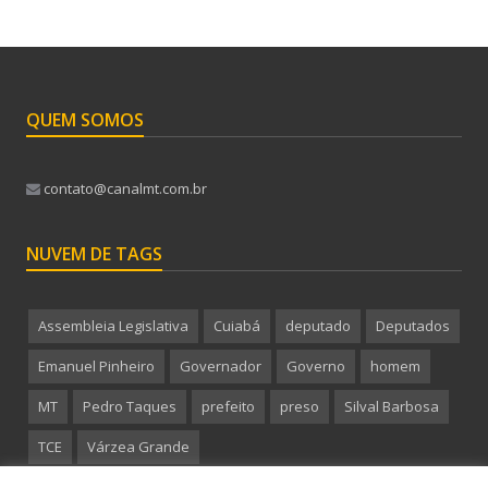
QUEM SOMOS
contato@canalmt.com.br
NUVEM DE TAGS
Assembleia Legislativa
Cuiabá
deputado
Deputados
Emanuel Pinheiro
Governador
Governo
homem
MT
Pedro Taques
prefeito
preso
Silval Barbosa
TCE
Várzea Grande