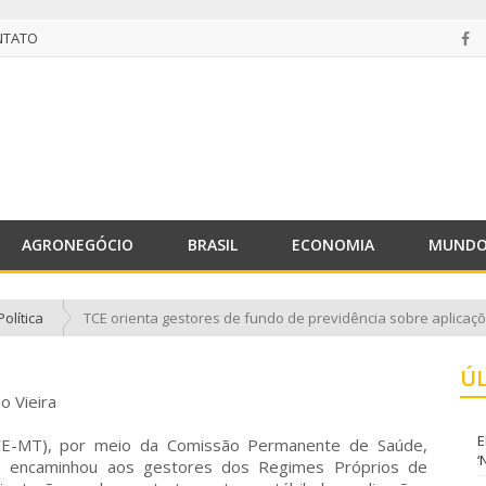
NTATO
NTATO
AGRONEGÓCIO
BRASIL
ECONOMIA
MUND
Política
TCE orienta gestores de fundo de previdência sobre aplicaç
Ú
o Vieira
E
CE-MT), por meio da Comissão Permanente de Saúde,
‘
S), encaminhou aos gestores dos Regimes Próprios de