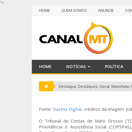
">
HOME
QUEM SOMOS
ANUNCIE
CO
NULL
HOME
QUEM SOMOS
ANUNCIE
CO
HOME
NOTÍCIAS
POLÍTICA
Destaque
,
Destaques
,
Geral
,
Manchete
,
Fonte:
Gazeta Digital
, créditos da imagem: Joã
O Tribunal de Contas de Mato Grosso (T
Previdência e Assistência Social (COPSPA