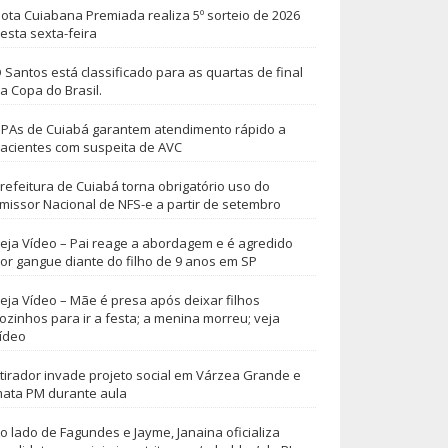
ota Cuiabana Premiada realiza 5º sorteio de 2026
esta sexta-feira
 Santos está classificado para as quartas de final
a Copa do Brasil.
PAs de Cuiabá garantem atendimento rápido a
acientes com suspeita de AVC
refeitura de Cuiabá torna obrigatório uso do
missor Nacional de NFS-e a partir de setembro
eja Vídeo – Pai reage a abordagem e é agredido
or gangue diante do filho de 9 anos em SP
eja Vídeo – Mãe é presa após deixar filhos
ozinhos para ir a festa; a menina morreu; veja
ídeo
tirador invade projeto social em Várzea Grande e
ata PM durante aula
o lado de Fagundes e Jayme, Janaina oficializa