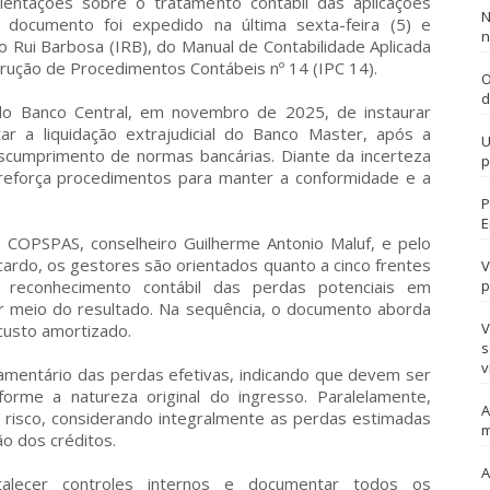
rientações sobre o tratamento contábil das aplicações
N
O documento foi expedido na última sexta-feira (5) e
n
uto Rui Barbosa (IRB), do Manual de Contabilidade Aplicada
trução de Procedimentos Contábeis nº 14 (IPC 14).
O
d
do Banco Central, em novembro de 2025, de instaurar
ar a liquidação extrajudicial do Banco Master, após a
U
escumprimento de normas bancárias. Diante da incerteza
p
 reforça procedimentos para manter a conformidade e a
P
E
 COPSPAS, conselheiro Guilherme Antonio Maluf, e pelo
ardo, os gestores são orientados quanto a cinco frentes
V
do reconhecimento contábil das perdas potenciais em
p
r meio do resultado. Na sequência, o documento aborda
V
custo amortizado.
s
v
mentário das perdas efetivas, indicando que devem ser
orme a natureza original do ingresso. Paralelamente,
A
 risco, considerando integralmente as perdas estimadas
m
ão dos créditos.
A
talecer controles internos e documentar todos os