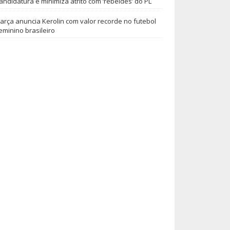
andidatura e minimiza atrito com ‘rebeldes’ do PL
arça anuncia Kerolin com valor recorde no futebol
eminino brasileiro