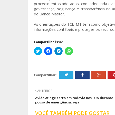
procedimentos adotados, com adequada evide
governança, segurança e transparência no a
do Banco Master.
As orientações do TCE-MT têm como objetivo
informações contábeis e proteger os recurso
Compartilhe isso:
Clique
Clique
Clique
Clique
para
para
para
para
compartilhar
compartilhar
compartilhar
compartilhar
no
no
no
no
Twitter(abre
Facebook(abre
Telegram(abre
WhatsApp(abre
em
em
em
em
nova
nova
nova
nova
janela)
janela)
janela)
janela)
Compartilhar:
ANTERIOR
Avião atinge carro em rodovia nos EUA durante
pouso de emergência; veja
VOCÊ TAMBÉM PODE GOSTAR