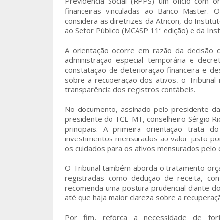
Previdência Social (RPPS) um ofício com o
financeiras vinculadas ao Banco Master. 
considera as diretrizes da Atricon, do Instit
ao Setor Público (MCASP 11ª edição) e da Ins
A orientação ocorre em razão da decisão 
administração especial temporária e decret
constatação de deterioração financeira e d
sobre a recuperação dos ativos, o Tribunal
transparência dos registros contábeis.
No documento, assinado pelo presidente da
presidente do TCE-MT, conselheiro Sérgio Ric
principais. A primeira orientação trata 
investimentos mensurados ao valor justo po
os cuidados para os ativos mensurados pelo 
O Tribunal também aborda o tratamento orça
registradas como dedução de receita, conf
recomenda uma postura prudencial diante do
até que haja maior clareza sobre a recuperaç
Por fim, reforça a necessidade de for