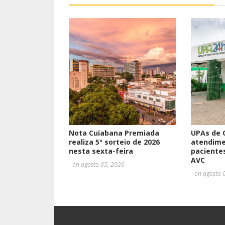
Nota Cuiabana Premiada
UPAs de 
realiza 5º sorteio de 2026
atendime
nesta sexta-feira
paciente
AVC
- on agosto 05, 2026
- on agosto 