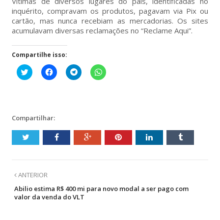
Vítimas de diversos lugares do país, identificadas no
inquérito, compravam os produtos, pagavam via Pix ou
cartão, mas nunca recebiam as mercadorias. Os sites
acumulavam diversas reclamações no “Reclame Aqui”.
Compartilhe isso:
Clique
Clique
Clique
Clique
para
para
para
para
compartilhar
compartilhar
compartilhar
compartilhar
no
no
no
no
Twitter(abre
Facebook(abre
Telegram(abre
WhatsApp(abre
em
em
em
em
nova
nova
nova
nova
janela)
janela)
janela)
janela)
Compartilhar:
ANTERIOR
Abilio estima R$ 400 mi para novo modal a ser pago com
valor da venda do VLT