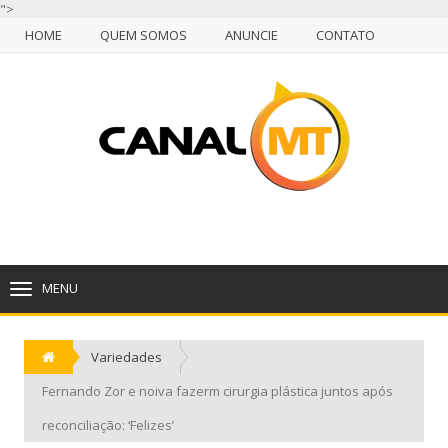
">
HOME
QUEM SOMOS
ANUNCIE
CONTATO
NULL
HOME
QUEM SOMOS
ANUNCIE
CONTATO
CUIABÁ, SÁBADO, 08 DE AGOSTO DE 2026
MENU
TOGGLE
NAVIGATION
Variedades
Fernando Zor e noiva fazerm cirurgia plástica juntos após
reconciliação: ‘Felizes’