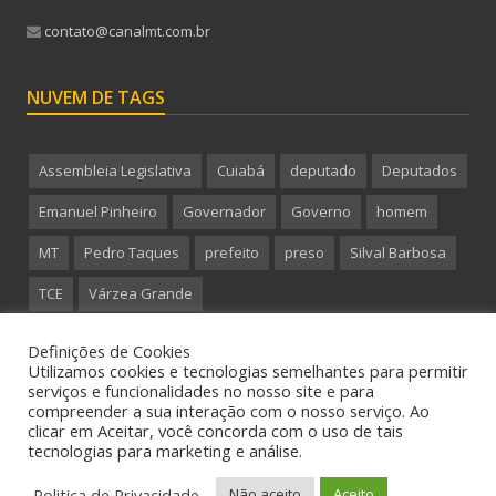
contato@canalmt.com.br
NUVEM DE TAGS
Assembleia Legislativa
Cuiabá
deputado
Deputados
Emanuel Pinheiro
Governador
Governo
homem
MT
Pedro Taques
prefeito
preso
Silval Barbosa
TCE
Várzea Grande
Definições de Cookies
Utilizamos cookies e tecnologias semelhantes para permitir
serviços e funcionalidades no nosso site e para
compreender a sua interação com o nosso serviço. Ao
Copyright 2015 CanalMT - Todos os direitos reservados.
clicar em Aceitar, você concorda com o uso de tais
tecnologias para marketing e análise.
Politica de Privacidade
Não aceito
Aceito