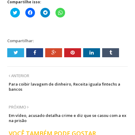
Compartilhe isso:
Clique
Clique
Clique
Clique
para
para
para
para
compartilhar
compartilhar
compartilhar
compartilhar
no
no
no
no
Twitter(abre
Facebook(abre
Telegram(abre
WhatsApp(abre
em
em
em
em
nova
nova
nova
nova
janela)
janela)
janela)
janela)
Compartilhar:
ANTERIOR
Para coibir lavagem de dinheiro, Receita iguala fintechs a
bancos
PRÓXIMO
Em vídeo, acusado detalha crime e diz que se casou com a ex
na prisão
VOCÊ TAMBÉM PODE GOSTAR