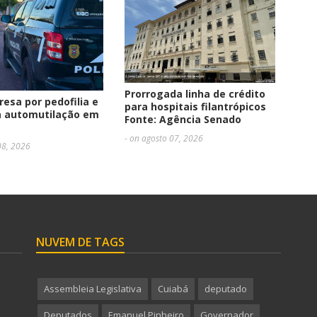
Prorrogada linha de crédito
resa por pedofilia e
para hospitais filantrópicos
à automutilação em
Fonte: Agência Senado
- on agosto 07, 2026
08, 2026
NUVEM DE TAGS
Assembleia Legislativa
Cuiabá
deputado
Deputados
Emanuel Pinheiro
Governador