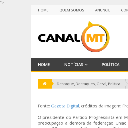
">
HOME
QUEM SOMOS
ANUNCIE
CO
NULL
HOME
QUEM SOMOS
ANUNCIE
CO
HOME
NOTÍCIAS
POLÍTICA
Destaque
,
Destaques
,
Geral
,
Política
Fonte:
Gazeta Digital
, créditos da imagem: F
O presidente do Partido Progressista em Ma
preocupação a demora da federação União 