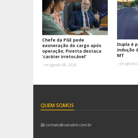
Chefe da PGE pede
Dupla é p
exoneração do cargo após
indução 
operação; Pivetta destaca
MT
‘caráter irretocável’
- on agosto 
- on agosto 08, 2026
QUEM SOMOS
contato@canalmt.com.br