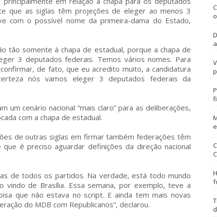
 principalmente em relação à chapa para os deputados
C
nte que as siglas têm projeções de eleger ao menos 3
o
sive com o possível nome da primeira-dama do Estado,
D
a
ão tão somente à chapa de estadual, porque a chapa de
leger 3 deputados federais. Temos vários nomes. Para
V
confirmar, de fato, que eu acredito muito, a candidatura
p
 certeza nós vamos eleger 3 deputados federais da
P
f
m um cenário nacional “mais claro” para as deliberações,
cada com a chapa de estadual.
M
e
ões de outras siglas em firmar também federações têm
C
 que é preciso aguardar definições da direção nacional
C
H
as de todos os partidos. Na verdade, está todo mundo
f
o vindo de Brasília. Essa semana, por exemplo, teve a
oisa que não estava no script. E ainda tem mais novas
T
ederação do MDB com Republicanos”, declarou.
d