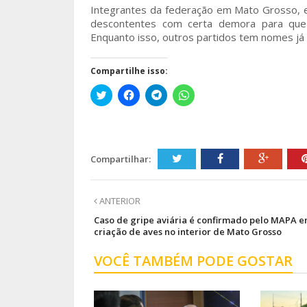
Integrantes da federação em Mato Grosso, em
descontentes com certa demora para que a
Enquanto isso, outros partidos tem nomes já l
Compartilhe isso:
Clique
Clique
Clique
Clique
para
para
para
para
compartilhar
compartilhar
compartilhar
compartilhar
no
no
no
no
Twitter(abre
Facebook(abre
Telegram(abre
WhatsApp(abre
em
em
em
em
nova
nova
nova
nova
janela)
janela)
janela)
janela)
Compartilhar:
ANTERIOR
Caso de gripe aviária é confirmado pelo MAPA 
criação de aves no interior de Mato Grosso
VOCÊ TAMBÉM PODE GOSTAR