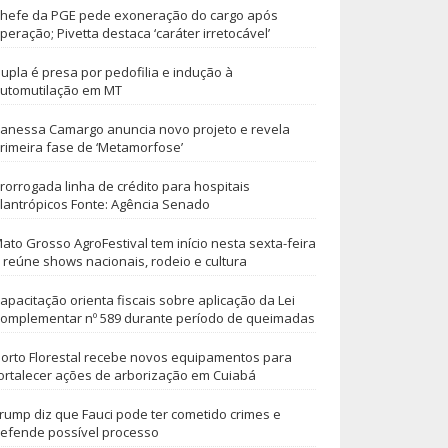
hefe da PGE pede exoneração do cargo após
peração; Pivetta destaca ‘caráter irretocável’
upla é presa por pedofilia e indução à
utomutilação em MT
anessa Camargo anuncia novo projeto e revela
rimeira fase de ‘Metamorfose’
rorrogada linha de crédito para hospitais
ilantrópicos Fonte: Agência Senado
ato Grosso AgroFestival tem início nesta sexta-feira
 reúne shows nacionais, rodeio e cultura
apacitação orienta fiscais sobre aplicação da Lei
omplementar nº 589 durante período de queimadas
orto Florestal recebe novos equipamentos para
ortalecer ações de arborização em Cuiabá
rump diz que Fauci pode ter cometido crimes e
efende possível processo