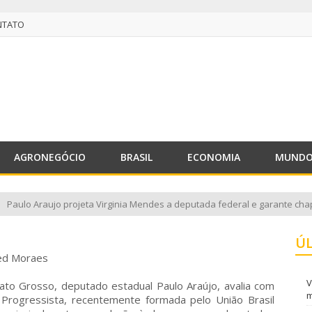
NTATO
NTATO
AGRONEGÓCIO
BRASIL
ECONOMIA
MUND
Paulo Araujo projeta Virginia Mendes a deputada federal e garante cha
Ú
red Moraes
V
to Grosso, deputado estadual Paulo Araújo, avalia com
m
Progressista, recentemente formada pelo União Brasil