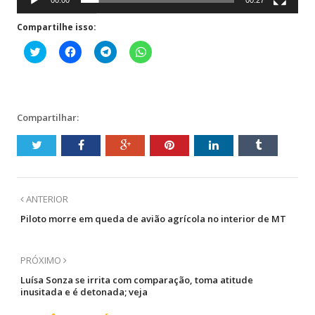
00:00
00:27
Compartilhe isso:
Clique
Clique
Clique
Clique
para
para
para
para
compartilhar
compartilhar
compartilhar
compartilhar
no
no
no
no
Twitter(abre
Facebook(abre
Telegram(abre
WhatsApp(abre
em
em
em
em
nova
nova
nova
nova
janela)
janela)
janela)
janela)
Compartilhar:
ANTERIOR
Piloto morre em queda de avião agrícola no interior de MT
PRÓXIMO
Luísa Sonza se irrita com comparação, toma atitude
inusitada e é detonada; veja