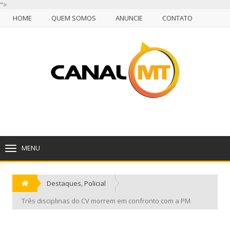
">
HOME
QUEM SOMOS
ANUNCIE
CONTATO
NULL
HOME
QUEM SOMOS
ANUNCIE
CONTATO
CUIABÁ, SÁBADO, 08 DE AGOSTO DE 2026
MENU
TOGGLE
NAVIGATION
Destaques
,
Policial
Três disciplinas do CV morrem em confronto com a PM