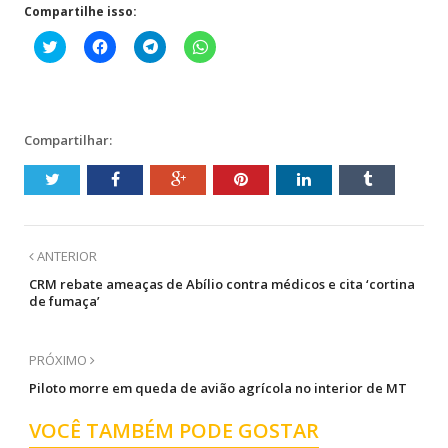
Compartilhe isso:
Clique
Clique
Clique
Clique
para
para
para
para
compartilhar
compartilhar
compartilhar
compartilhar
no
no
no
no
Twitter(abre
Facebook(abre
Telegram(abre
WhatsApp(abre
em
em
em
em
nova
nova
nova
nova
janela)
janela)
janela)
janela)
Compartilhar:
ANTERIOR
CRM rebate ameaças de Abílio contra médicos e cita ‘cortina
de fumaça’
PRÓXIMO
Piloto morre em queda de avião agrícola no interior de MT
VOCÊ TAMBÉM PODE GOSTAR