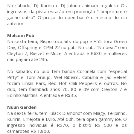
No sábado, DJ Kuririn e DJ Juliano animam a galera. Os
ingressos da pista estarão em promoção “compre um e
ganhe outro”. O preço do open bar é o mesmo do dia
anterior.
Malcom Pub
Na sexta-feira, Bispo toca hits do pop e +55 toca Green
Day, Offspring e CPM 22 no pub. No club, “No beat” com
Cleyton 7, Bielvet e Muze. A entrada é R$30 e mulheres
não pagam até 23h.
No sábado, no pub tem banda Coronela com “especial
Pitty” e Tom Araújo, Wel Ribeiro, Cabulha e Jão Velvet
tocam Linkin Park, Red Hot Chili Peppers e outros. No
club, tem flashback anos 70, 80 e 09 com Cleyton 7 e
Edinho Martins. A entrada é R$35.
Nuun Garden
Na sexta-feira, tem “Black Diamond” com Miagy, Felipinho,
Kuririn, Errejota e Lyllo. Até 00h, terá open gammy ice. O
ingresso individual é R$70, o bistrô R$ 500 e os
camarotes R$ 1.800.