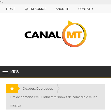
">
HOME
QUEM SOMOS
ANUNCIE
CONTATO
NULL
HOME
QUEM SOMOS
ANUNCIE
CONTATO
CUIABÁ, SEXTA-FEIRA, 07 DE AGOSTO DE 2026
MENU
TOGGLE
NAVIGATION
Cidades
,
Destaques
Fim de semana em Cuiabá tem shows de comédia e muita
música