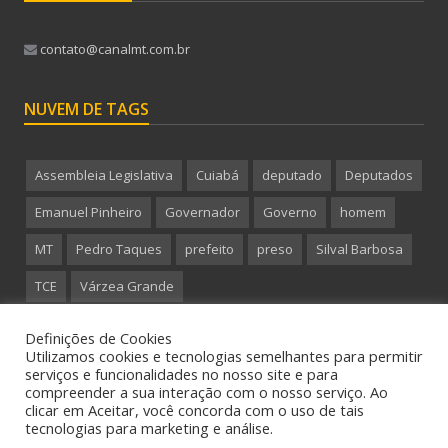
contato@canalmt.com.br
NUVEM DE TAGS
Assembleia Legislativa
Cuiabá
deputado
Deputados
Emanuel Pinheiro
Governador
Governo
homem
MT
Pedro Taques
prefeito
preso
Silval Barbosa
TCE
Várzea Grande
Definições de Cookies
Utilizamos cookies e tecnologias semelhantes para permitir
serviços e funcionalidades no nosso site e para
compreender a sua interação com o nosso serviço. Ao
Copyright 2015 CanalMT - Todos os direitos reservados.
clicar em Aceitar, você concorda com o uso de tais
tecnologias para marketing e análise.